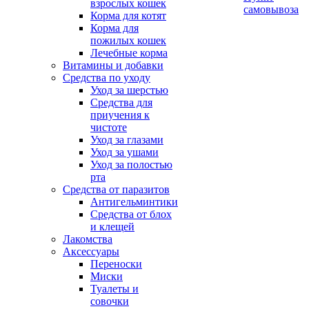
взрослых кошек
самовывоза
Корма для котят
Корма для
пожилых кошек
Лечебные корма
Витамины и добавки
Средства по уходу
Уход за шерстью
Средства для
приучения к
чистоте
Уход за глазами
Уход за ушами
Уход за полостью
рта
Средства от паразитов
Антигельминтики
Средства от блох
и клещей
Лакомства
Аксессуары
Переноски
Миски
Туалеты и
совочки