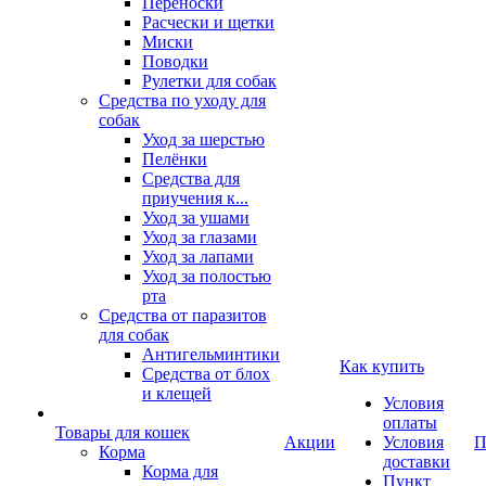
Переноски
Расчески и щетки
Миски
Поводки
Рулетки для собак
Средства по уходу для
собак
Уход за шерстью
Пелёнки
Средства для
приучения к...
Уход за ушами
Уход за глазами
Уход за лапами
Уход за полостью
рта
Средства от паразитов
для собак
Антигельминтики
Как купить
Средства от блох
и клещей
Условия
оплаты
Товары для кошек
Акции
Условия
П
Корма
доставки
Корма для
Пункт