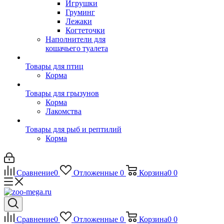
Игрушки
Груминг
Лежаки
Когтеточки
Наполнители для
кошачьего туалета
Товары для птиц
Корма
Товары для грызунов
Корма
Лакомства
Товары для рыб и рептилий
Корма
Сравнение
0
Отложенные
0
Корзина
0
0
Сравнение
0
Отложенные
0
Корзина
0
0