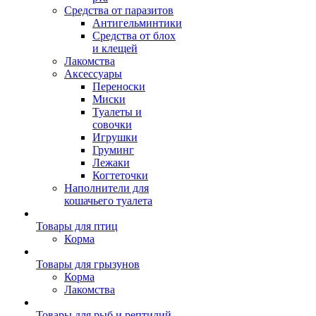
Средства от паразитов
Антигельминтики
Средства от блох
и клещей
Лакомства
Аксессуары
Переноски
Миски
Туалеты и
совочки
Игрушки
Груминг
Лежаки
Когтеточки
Наполнители для
кошачьего туалета
Товары для птиц
Корма
Товары для грызунов
Корма
Лакомства
Товары для рыб и рептилий