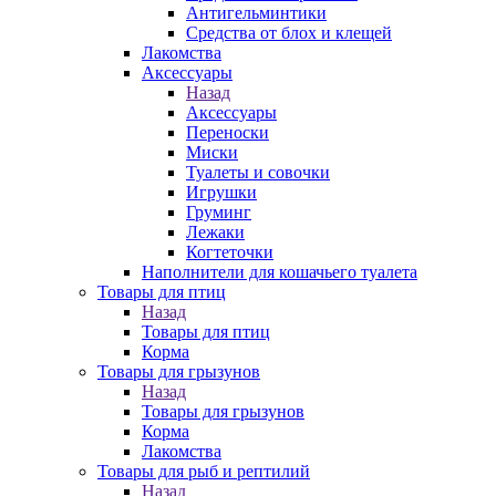
Антигельминтики
Средства от блох и клещей
Лакомства
Аксессуары
Назад
Аксессуары
Переноски
Миски
Туалеты и совочки
Игрушки
Груминг
Лежаки
Когтеточки
Наполнители для кошачьего туалета
Товары для птиц
Назад
Товары для птиц
Корма
Товары для грызунов
Назад
Товары для грызунов
Корма
Лакомства
Товары для рыб и рептилий
Назад