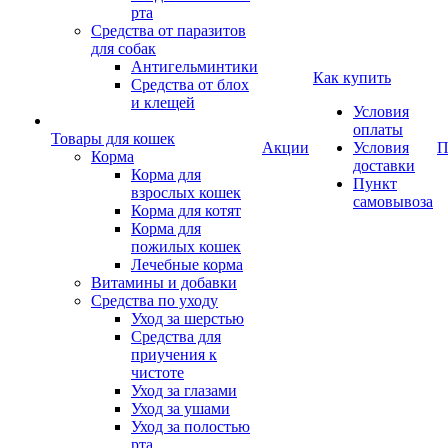
рта
Средства от паразитов
для собак
Антигельминтики
Как купить
Средства от блох
и клещей
Условия
оплаты
Товары для кошек
Акции
Условия
П
Корма
доставки
Корма для
Пункт
взрослых кошек
самовывоза
Корма для котят
Корма для
пожилых кошек
Лечебные корма
Витамины и добавки
Средства по уходу
Уход за шерстью
Средства для
приучения к
чистоте
Уход за глазами
Уход за ушами
Уход за полостью
рта