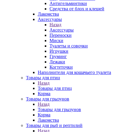
Антигельминтики
Средства от блох и клещей
Лакомства
Аксессуары
Назад
Аксессуары
Переноски
Миски
Туалеты и совочки
Игрушки
Груминг
Лежаки
Когтеточки
Наполнители для кошачьего туалета
Товары для птиц
Назад
Товары для птиц
Корма
Товары для грызунов
Назад
Товары для грызунов
Корма
Лакомства
Товары для рыб и рептилий
Назад