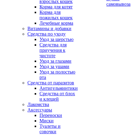
взрослых кошек
самовывоза
Корма для котят
Корма для
пожилых кошек
Лечебные корма
Витамины и добавки
Средства по уходу
Уход за шерстью
Средства для
приучения к
чистоте
Уход за глазами
Уход за ушами
Уход за полостью
рта
Средства от паразитов
Антигельминтики
Средства от блох
и клещей
Лакомства
Аксессуары
Переноски
Миски
Туалеты и
совочки