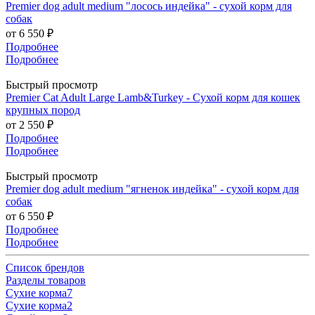
Premier dog adult medium "лосось индейка" - сухой корм для
собак
от
6 550 ₽
Подробнее
Подробнее
Быстрый просмотр
Premier Cat Adult Large Lamb&Turkey - Сухой корм для кошек
крупных пород
от
2 550 ₽
Подробнее
Подробнее
Быстрый просмотр
Premier dog adult medium "ягненок индейка" - сухой корм для
собак
от
6 550 ₽
Подробнее
Подробнее
Список брендов
Разделы товаров
Сухие корма
7
Сухие корма
2