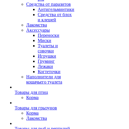
Средства от паразитов
Антигельминтики
Средства от блох
и клещей
Лакомства
Аксессуары
Переноски
Миски
Туалеты и
совочки
Игрушки
Груминг
Лежаки
Когтеточки
Наполнители для
кошачьего туалета
Товары для птиц
Корма
Товары для грызунов
Корма
Лакомства
Товары для рыб и рептилий