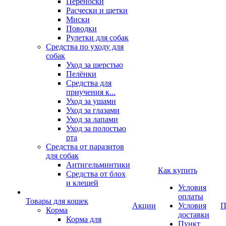
Переноски
Расчески и щетки
Миски
Поводки
Рулетки для собак
Средства по уходу для
собак
Уход за шерстью
Пелёнки
Средства для
приучения к...
Уход за ушами
Уход за глазами
Уход за лапами
Уход за полостью
рта
Средства от паразитов
для собак
Антигельминтики
Как купить
Средства от блох
и клещей
Условия
оплаты
Товары для кошек
Акции
Условия
П
Корма
доставки
Корма для
Пункт