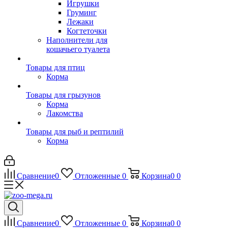
Игрушки
Груминг
Лежаки
Когтеточки
Наполнители для
кошачьего туалета
Товары для птиц
Корма
Товары для грызунов
Корма
Лакомства
Товары для рыб и рептилий
Корма
Сравнение
0
Отложенные
0
Корзина
0
0
Сравнение
0
Отложенные
0
Корзина
0
0