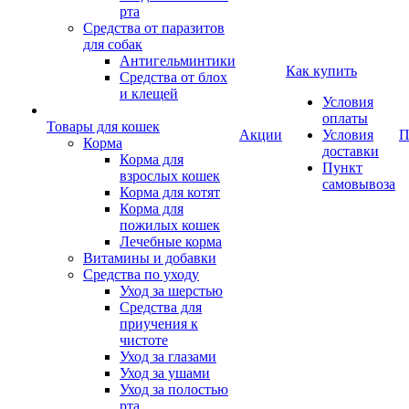
рта
Средства от паразитов
для собак
Антигельминтики
Как купить
Средства от блох
и клещей
Условия
оплаты
Товары для кошек
Акции
Условия
П
Корма
доставки
Корма для
Пункт
взрослых кошек
самовывоза
Корма для котят
Корма для
пожилых кошек
Лечебные корма
Витамины и добавки
Средства по уходу
Уход за шерстью
Средства для
приучения к
чистоте
Уход за глазами
Уход за ушами
Уход за полостью
рта