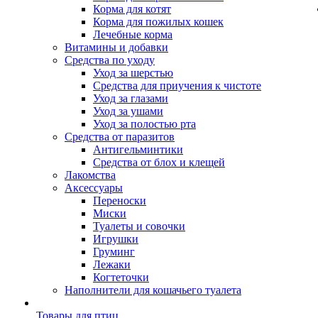
Корма для котят
Корма для пожилых кошек
Лечебные корма
Витамины и добавки
Средства по уходу
Уход за шерстью
Средства для приучения к чистоте
Уход за глазами
Уход за ушами
Уход за полостью рта
Средства от паразитов
Антигельминтики
Средства от блох и клещей
Лакомства
Аксессуары
Переноски
Миски
Туалеты и совочки
Игрушки
Груминг
Лежаки
Когтеточки
Наполнители для кошачьего туалета
Товары для птиц