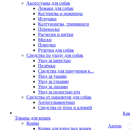
Аксессуары для собак
Лежаки для собак
Когтерезы и ножницы
Игрушки
Колтунорезы, тримминги
Переноски
Расчески и щетки
Миски
Поводки
Рулетки для собак
Средства по уходу для собак
Уход за шерстью
Пелёнки
Средства для приучения к...
Уход за ушами
Уход за глазами
Уход за лапами
Уход за полостью рта
Средства от паразитов для собак
Антигельминтики
Средства от блох и клещей
Как
Товары для кошек
Корма
Акции
Корма для взрослых кошек