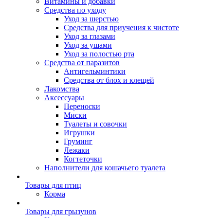
Витамины и добавки
Средства по уходу
Уход за шерстью
Средства для приучения к чистоте
Уход за глазами
Уход за ушами
Уход за полостью рта
Средства от паразитов
Антигельминтики
Средства от блох и клещей
Лакомства
Аксессуары
Переноски
Миски
Туалеты и совочки
Игрушки
Груминг
Лежаки
Когтеточки
Наполнители для кошачьего туалета
Товары для птиц
Корма
Товары для грызунов