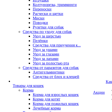
Игрушки
Колтунорезы, тримминги
Переноски
Расчески и щетки
Миски
Поводки
Рулетки для собак
Средства по уходу для собак
Уход за шерстью
Пелёнки
Средства для приучения к...
Уход за ушами
Уход за глазами
Уход за лапами
Уход за полостью рта
Средства от паразитов для собак
Антигельминтики
Средства от блох и клещей
Как
Товары для кошек
Корма
Акции
Корма для взрослых кошек
Корма для котят
Корма для пожилых кошек
Лечебные корма