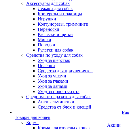
Аксессуары для собак
Лежаки для собак
Когтерезы и ножницы
Игрушки
Колтунорезы, тримминги
Переноски
Расчески и щетки
Миски
Поводки
Рулетки для собак
Средства по уходу для собак
Уход за шерстью
Пелёнки
Средства для приучения к...
Уход за ушами
Уход за глазами
Уход за лапами
Уход за полостью рта
Средства от паразитов для собак
Антигельминтики
Средства от блох и клещей
Как
Товары для кошек
Корма
Акции
Корма для взрослых кошек