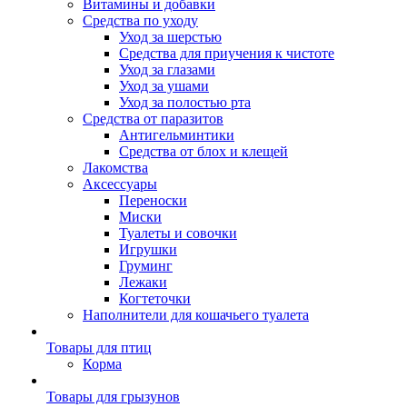
Витамины и добавки
Средства по уходу
Уход за шерстью
Средства для приучения к чистоте
Уход за глазами
Уход за ушами
Уход за полостью рта
Средства от паразитов
Антигельминтики
Средства от блох и клещей
Лакомства
Аксессуары
Переноски
Миски
Туалеты и совочки
Игрушки
Груминг
Лежаки
Когтеточки
Наполнители для кошачьего туалета
Товары для птиц
Корма
Товары для грызунов