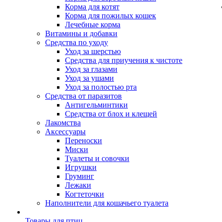
Корма для котят
Корма для пожилых кошек
Лечебные корма
Витамины и добавки
Средства по уходу
Уход за шерстью
Средства для приучения к чистоте
Уход за глазами
Уход за ушами
Уход за полостью рта
Средства от паразитов
Антигельминтики
Средства от блох и клещей
Лакомства
Аксессуары
Переноски
Миски
Туалеты и совочки
Игрушки
Груминг
Лежаки
Когтеточки
Наполнители для кошачьего туалета
Товары для птиц