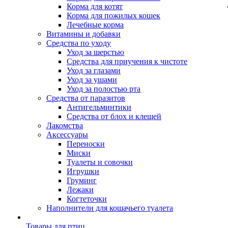
Корма для котят
Корма для пожилых кошек
Лечебные корма
Витамины и добавки
Средства по уходу
Уход за шерстью
Средства для приучения к чистоте
Уход за глазами
Уход за ушами
Уход за полостью рта
Средства от паразитов
Антигельминтики
Средства от блох и клещей
Лакомства
Аксессуары
Переноски
Миски
Туалеты и совочки
Игрушки
Груминг
Лежаки
Когтеточки
Наполнители для кошачьего туалета
Товары для птиц