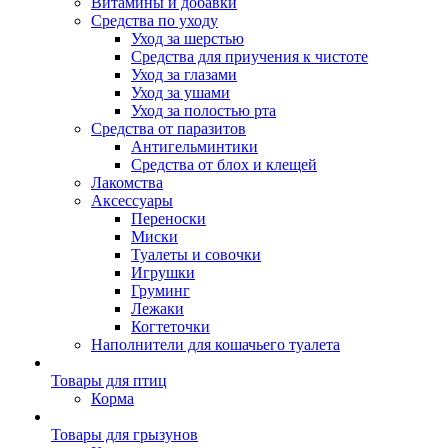
Витамины и добавки
Средства по уходу
Уход за шерстью
Средства для приучения к чистоте
Уход за глазами
Уход за ушами
Уход за полостью рта
Средства от паразитов
Антигельминтики
Средства от блох и клещей
Лакомства
Аксессуары
Переноски
Миски
Туалеты и совочки
Игрушки
Груминг
Лежаки
Когтеточки
Наполнители для кошачьего туалета
Товары для птиц
Корма
Товары для грызунов