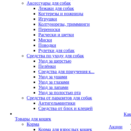
Аксессуары для собак
Лежаки для собак
Когтерезы и ножницы
Игрушки
Колтунорезы, тримминги
Переноски
Расчески и щетки
Миски
Поводки
Рулетки для собак
Средства по уходу для собак
Уход за шерстью
Пелёнки
Средства для приучения к...
Уход за ушами
Уход за глазами
Уход за лапами
Уход за полостью рта
Средства от паразитов для собак
Антигельминтики
Средства от блох и клещей
Как
Товары для кошек
Корма
Акции
Корма для взрослых кошек