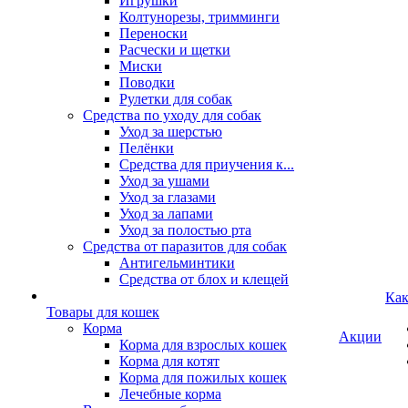
Игрушки
Колтунорезы, тримминги
Переноски
Расчески и щетки
Миски
Поводки
Рулетки для собак
Средства по уходу для собак
Уход за шерстью
Пелёнки
Средства для приучения к...
Уход за ушами
Уход за глазами
Уход за лапами
Уход за полостью рта
Средства от паразитов для собак
Антигельминтики
Средства от блох и клещей
Как
Товары для кошек
Корма
Акции
Корма для взрослых кошек
Корма для котят
Корма для пожилых кошек
Лечебные корма