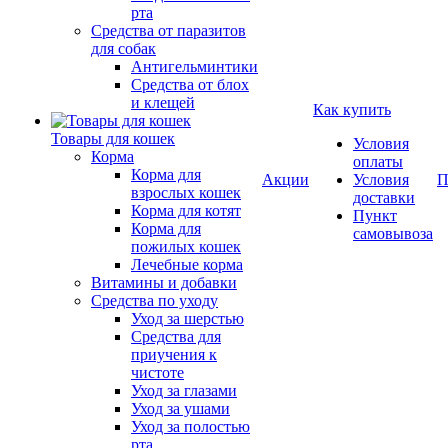
рта
Средства от паразитов
для собак
Антигельминтики
Средства от блох
и клещей
Как купить
Товары для кошек
Условия
Корма
оплаты
Корма для
Акции
Условия
П
взрослых кошек
доставки
Корма для котят
Пункт
Корма для
самовывоза
пожилых кошек
Лечебные корма
Витамины и добавки
Средства по уходу
Уход за шерстью
Средства для
приучения к
чистоте
Уход за глазами
Уход за ушами
Уход за полостью
рта