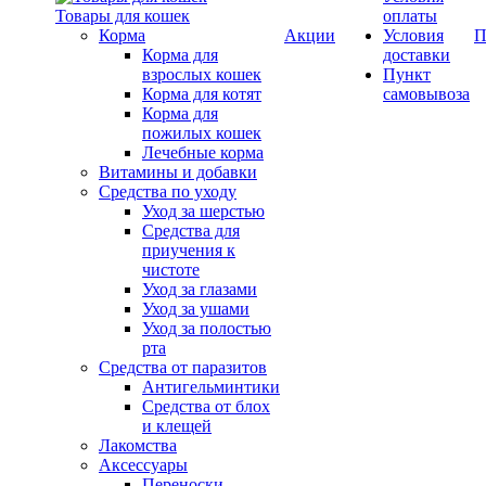
Товары для кошек
оплаты
Корма
Акции
Условия
П
Корма для
доставки
взрослых кошек
Пункт
Корма для котят
самовывоза
Корма для
пожилых кошек
Лечебные корма
Витамины и добавки
Средства по уходу
Уход за шерстью
Средства для
приучения к
чистоте
Уход за глазами
Уход за ушами
Уход за полостью
рта
Средства от паразитов
Антигельминтики
Средства от блох
и клещей
Лакомства
Аксессуары
Переноски