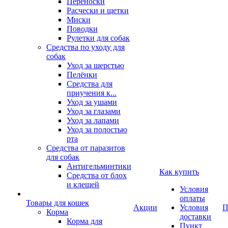
Переноски
Расчески и щетки
Миски
Поводки
Рулетки для собак
Средства по уходу для
собак
Уход за шерстью
Пелёнки
Средства для
приучения к...
Уход за ушами
Уход за глазами
Уход за лапами
Уход за полостью
рта
Средства от паразитов
для собак
Антигельминтики
Как купить
Средства от блох
и клещей
Условия
оплаты
Товары для кошек
Акции
Условия
П
Корма
доставки
Корма для
Пункт