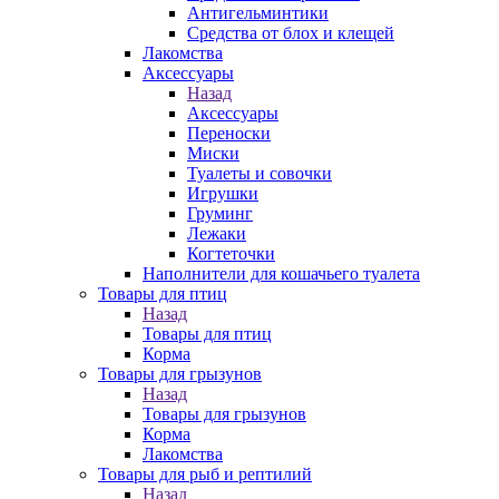
Антигельминтики
Средства от блох и клещей
Лакомства
Аксессуары
Назад
Аксессуары
Переноски
Миски
Туалеты и совочки
Игрушки
Груминг
Лежаки
Когтеточки
Наполнители для кошачьего туалета
Товары для птиц
Назад
Товары для птиц
Корма
Товары для грызунов
Назад
Товары для грызунов
Корма
Лакомства
Товары для рыб и рептилий
Назад