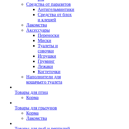
Средства от паразитов
Антигельминтики
Средства от блох
и клещей
Лакомства
Аксессуары
Переноски
Миски
Туалеты и
совочки
Игрушки
Груминг
Лежаки
Когтеточки
Наполнители для
кошачьего туалета
Товары для птиц
Корма
Товары для грызунов
Корма
Лакомства
Товары для рыб и рептилий