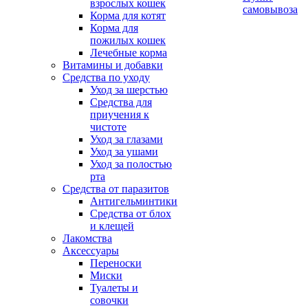
взрослых кошек
самовывоза
Корма для котят
Корма для
пожилых кошек
Лечебные корма
Витамины и добавки
Средства по уходу
Уход за шерстью
Средства для
приучения к
чистоте
Уход за глазами
Уход за ушами
Уход за полостью
рта
Средства от паразитов
Антигельминтики
Средства от блох
и клещей
Лакомства
Аксессуары
Переноски
Миски
Туалеты и
совочки