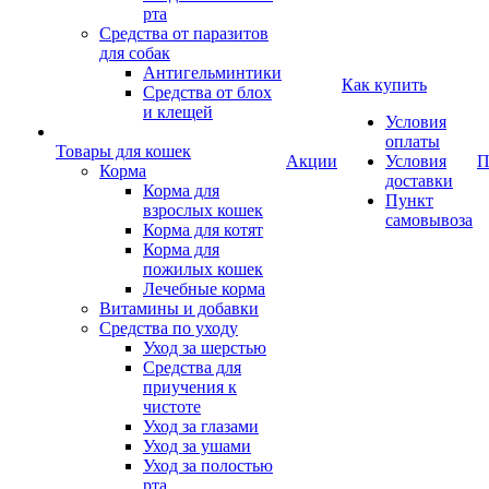
рта
Средства от паразитов
для собак
Антигельминтики
Как купить
Средства от блох
и клещей
Условия
оплаты
Товары для кошек
Акции
Условия
П
Корма
доставки
Корма для
Пункт
взрослых кошек
самовывоза
Корма для котят
Корма для
пожилых кошек
Лечебные корма
Витамины и добавки
Средства по уходу
Уход за шерстью
Средства для
приучения к
чистоте
Уход за глазами
Уход за ушами
Уход за полостью
рта