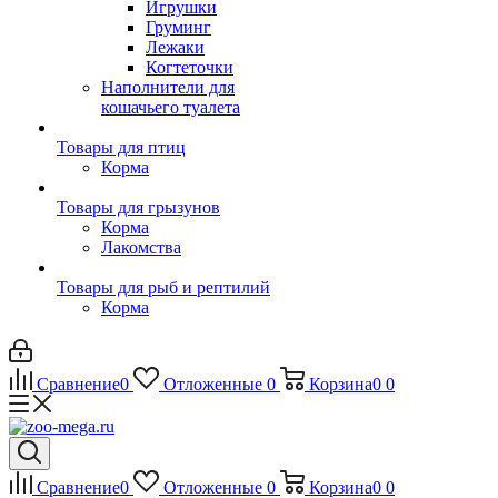
Игрушки
Груминг
Лежаки
Когтеточки
Наполнители для
кошачьего туалета
Товары для птиц
Корма
Товары для грызунов
Корма
Лакомства
Товары для рыб и рептилий
Корма
Сравнение
0
Отложенные
0
Корзина
0
0
Сравнение
0
Отложенные
0
Корзина
0
0