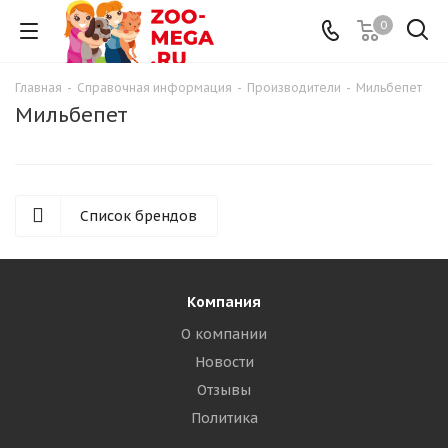
0
Главная
-
Справочная информация
-
Производители
-
Мильбепет
Мильбепет
Список брендов
Компания
О компании
Новости
Отзывы
Политика