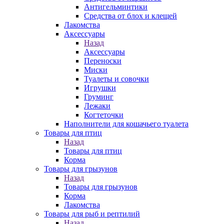
Антигельминтики
Средства от блох и клещей
Лакомства
Аксессуары
Назад
Аксессуары
Переноски
Миски
Туалеты и совочки
Игрушки
Груминг
Лежаки
Когтеточки
Наполнители для кошачьего туалета
Товары для птиц
Назад
Товары для птиц
Корма
Товары для грызунов
Назад
Товары для грызунов
Корма
Лакомства
Товары для рыб и рептилий
Назад