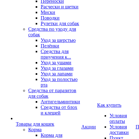
Переноски
Расчески и щетки
Миски
Поводки
Рулетки для собак
Средства по уходу для
собак
Уход за шерстью
Пелёнки
Средства для
приучения к...
Уход за ушами
Уход за глазами
Уход за лапами
Уход за полостью
рта
Средства от паразитов
для собак
Антигельминтики
Как купить
Средства от блох
и клещей
Условия
оплаты
Товары для кошек
Акции
Условия
П
Корма
доставки
Корма для
Пункт