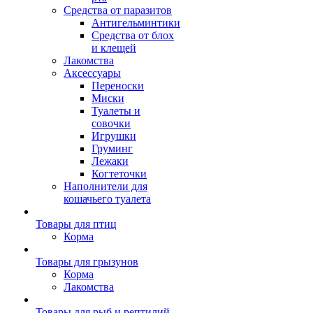
Средства от паразитов
Антигельминтики
Средства от блох
и клещей
Лакомства
Аксессуары
Переноски
Миски
Туалеты и
совочки
Игрушки
Груминг
Лежаки
Когтеточки
Наполнители для
кошачьего туалета
Товары для птиц
Корма
Товары для грызунов
Корма
Лакомства
Товары для рыб и рептилий