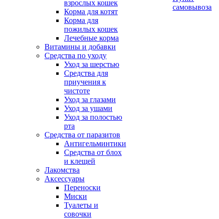
взрослых кошек
самовывоза
Корма для котят
Корма для
пожилых кошек
Лечебные корма
Витамины и добавки
Средства по уходу
Уход за шерстью
Средства для
приучения к
чистоте
Уход за глазами
Уход за ушами
Уход за полостью
рта
Средства от паразитов
Антигельминтики
Средства от блох
и клещей
Лакомства
Аксессуары
Переноски
Миски
Туалеты и
совочки