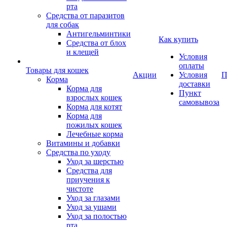
рта
Средства от паразитов
для собак
Антигельминтики
Как купить
Средства от блох
и клещей
Условия
оплаты
Товары для кошек
Акции
Условия
П
Корма
доставки
Корма для
Пункт
взрослых кошек
самовывоза
Корма для котят
Корма для
пожилых кошек
Лечебные корма
Витамины и добавки
Средства по уходу
Уход за шерстью
Средства для
приучения к
чистоте
Уход за глазами
Уход за ушами
Уход за полостью
рта