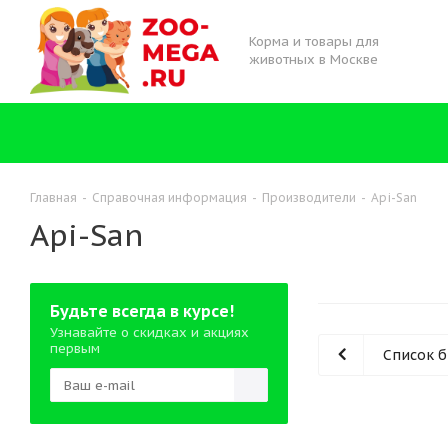
Корма и товары для
животных в Москве
Главная
-
Справочная информация
-
Производители
-
Api-San
Api-San
Будьте всегда в курсе!
Узнавайте о скидках и акциях
первым
Список 