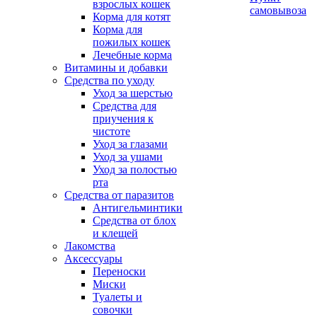
взрослых кошек
самовывоза
Корма для котят
Корма для
пожилых кошек
Лечебные корма
Витамины и добавки
Средства по уходу
Уход за шерстью
Средства для
приучения к
чистоте
Уход за глазами
Уход за ушами
Уход за полостью
рта
Средства от паразитов
Антигельминтики
Средства от блох
и клещей
Лакомства
Аксессуары
Переноски
Миски
Туалеты и
совочки