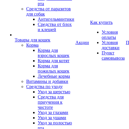
рта
Средства от паразитов
для собак
Антигельминтики
Как купить
Средства от блох
и клещей
Условия
оплаты
Товары для кошек
Акции
Условия
П
Корма
доставки
Корма для
Пункт
взрослых кошек
самовывоза
Корма для котят
Корма для
пожилых кошек
Лечебные корма
Витамины и добавки
Средства по уходу
Уход за шерстью
Средства для
приучения к
чистоте
Уход за глазами
Уход за ушами
Уход за полостью
рта