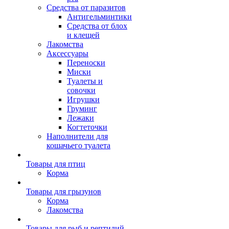
Средства от паразитов
Антигельминтики
Средства от блох
и клещей
Лакомства
Аксессуары
Переноски
Миски
Туалеты и
совочки
Игрушки
Груминг
Лежаки
Когтеточки
Наполнители для
кошачьего туалета
Товары для птиц
Корма
Товары для грызунов
Корма
Лакомства
Товары для рыб и рептилий