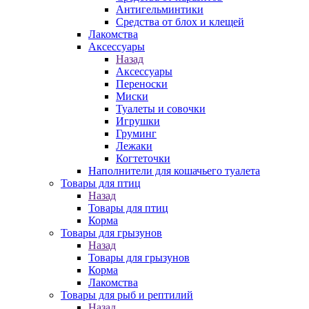
Антигельминтики
Средства от блох и клещей
Лакомства
Аксессуары
Назад
Аксессуары
Переноски
Миски
Туалеты и совочки
Игрушки
Груминг
Лежаки
Когтеточки
Наполнители для кошачьего туалета
Товары для птиц
Назад
Товары для птиц
Корма
Товары для грызунов
Назад
Товары для грызунов
Корма
Лакомства
Товары для рыб и рептилий
Назад