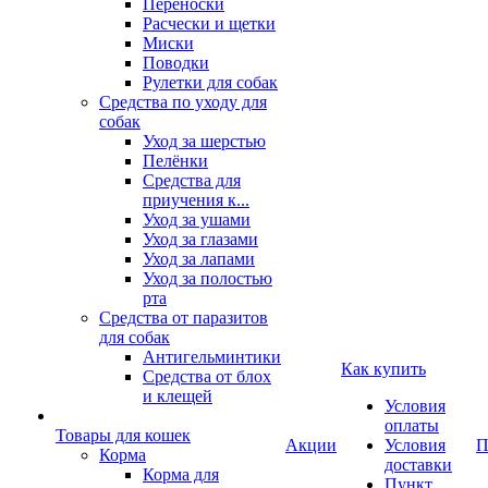
Переноски
Расчески и щетки
Миски
Поводки
Рулетки для собак
Средства по уходу для
собак
Уход за шерстью
Пелёнки
Средства для
приучения к...
Уход за ушами
Уход за глазами
Уход за лапами
Уход за полостью
рта
Средства от паразитов
для собак
Антигельминтики
Как купить
Средства от блох
и клещей
Условия
оплаты
Товары для кошек
Акции
Условия
П
Корма
доставки
Корма для
Пункт