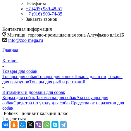
Телефоны
+7 (495) 989-48-51
+7 (916) 903-74-35
Заказать звонок
Контактная информация
Мытищи, торгово-промышленная зона Алтуфьево вл1с1Б
info@zoo-mega.ru
Главная
-
Каталог
-
Товары для собак
Товары для собак
Товары для кошек
Товары для птиц
Товары
для грызунов
Товары для рыб и рептилий
-
Витамины и добавки для собак
Корма для собак
Лакомства для собак
Аксессуары для
собак
Средства по уходу для собак
Средства от паразитов для
собак
-
Polidex - поливит кальций плюс
Поделиться