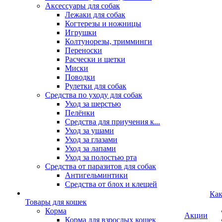
Аксессуары для собак
Лежаки для собак
Когтерезы и ножницы
Игрушки
Колтунорезы, тримминги
Переноски
Расчески и щетки
Миски
Поводки
Рулетки для собак
Средства по уходу для собак
Уход за шерстью
Пелёнки
Средства для приучения к...
Уход за ушами
Уход за глазами
Уход за лапами
Уход за полостью рта
Средства от паразитов для собак
Антигельминтики
Средства от блох и клещей
Как
Товары для кошек
Корма
Акции
Корма для взрослых кошек