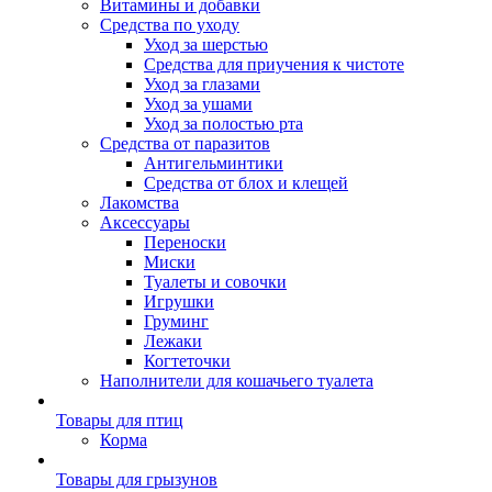
Витамины и добавки
Средства по уходу
Уход за шерстью
Средства для приучения к чистоте
Уход за глазами
Уход за ушами
Уход за полостью рта
Средства от паразитов
Антигельминтики
Средства от блох и клещей
Лакомства
Аксессуары
Переноски
Миски
Туалеты и совочки
Игрушки
Груминг
Лежаки
Когтеточки
Наполнители для кошачьего туалета
Товары для птиц
Корма
Товары для грызунов