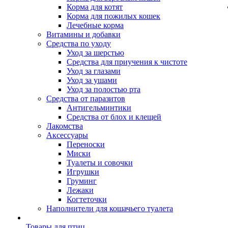
Корма для котят
Корма для пожилых кошек
Лечебные корма
Витамины и добавки
Средства по уходу
Уход за шерстью
Средства для приучения к чистоте
Уход за глазами
Уход за ушами
Уход за полостью рта
Средства от паразитов
Антигельминтики
Средства от блох и клещей
Лакомства
Аксессуары
Переноски
Миски
Туалеты и совочки
Игрушки
Груминг
Лежаки
Когтеточки
Наполнители для кошачьего туалета
Товары для птиц