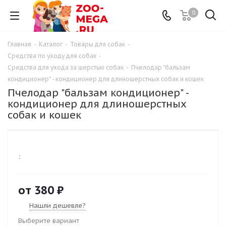
0
Главная
-
Каталог
-
Товары для собак
-
Средства по уходу для собак
-
Средства для ухода за шерстью собак
-
Пчелодар "бальзам
кондиционер" - кондиционер для длиношерстных собак и кошек
Пчелодар "бальзам кондиционер" -
кондиционер для длиношерстных
собак и кошек
:
от
380 ₽
Нашли дешевле?
Выберите вариант