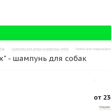
бак
-
Средства для ухода за шерстью собак
-
Гамма "для гладкошерст
" - шампунь для собак
:
от
23
Нашли