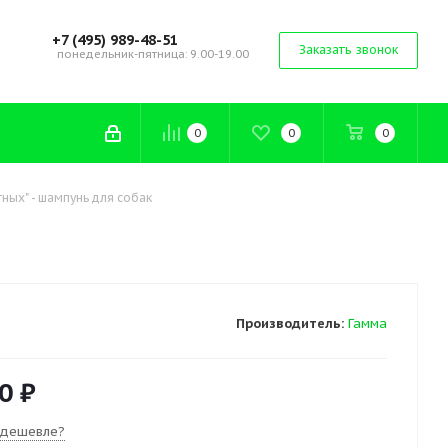
+7 (495) 989-48-51
Заказать звонок
понедельник-пятница: 9.00-19.00
0
0
0
ных" - шампунь для собак
Производитель:
Гамма
0 ₽
 дешевле?