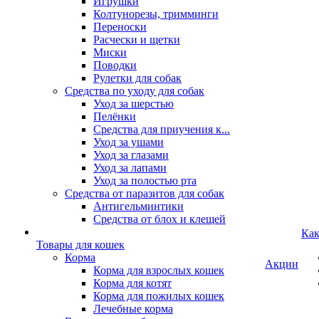
Игрушки
Колтунорезы, тримминги
Переноски
Расчески и щетки
Миски
Поводки
Рулетки для собак
Средства по уходу для собак
Уход за шерстью
Пелёнки
Средства для приучения к...
Уход за ушами
Уход за глазами
Уход за лапами
Уход за полостью рта
Средства от паразитов для собак
Антигельминтики
Средства от блох и клещей
Как
Товары для кошек
Корма
Акции
Корма для взрослых кошек
Корма для котят
Корма для пожилых кошек
Лечебные корма