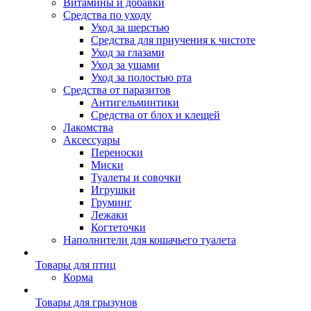
Витамины и добавки
Средства по уходу
Уход за шерстью
Средства для приучения к чистоте
Уход за глазами
Уход за ушами
Уход за полостью рта
Средства от паразитов
Антигельминтики
Средства от блох и клещей
Лакомства
Аксессуары
Переноски
Миски
Туалеты и совочки
Игрушки
Груминг
Лежаки
Когтеточки
Наполнители для кошачьего туалета
Товары для птиц
Корма
Товары для грызунов