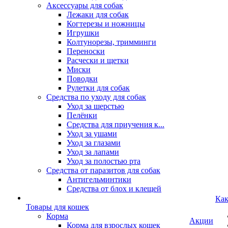
Аксессуары для собак
Лежаки для собак
Когтерезы и ножницы
Игрушки
Колтунорезы, тримминги
Переноски
Расчески и щетки
Миски
Поводки
Рулетки для собак
Средства по уходу для собак
Уход за шерстью
Пелёнки
Средства для приучения к...
Уход за ушами
Уход за глазами
Уход за лапами
Уход за полостью рта
Средства от паразитов для собак
Антигельминтики
Средства от блох и клещей
Как
Товары для кошек
Корма
Акции
Корма для взрослых кошек