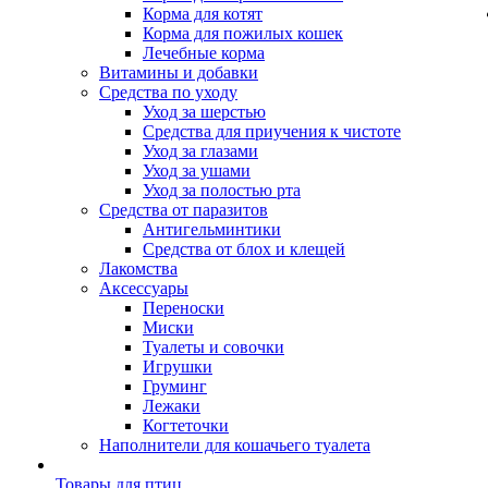
Корма для котят
Корма для пожилых кошек
Лечебные корма
Витамины и добавки
Средства по уходу
Уход за шерстью
Средства для приучения к чистоте
Уход за глазами
Уход за ушами
Уход за полостью рта
Средства от паразитов
Антигельминтики
Средства от блох и клещей
Лакомства
Аксессуары
Переноски
Миски
Туалеты и совочки
Игрушки
Груминг
Лежаки
Когтеточки
Наполнители для кошачьего туалета
Товары для птиц