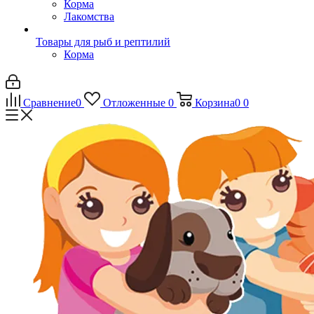
Корма
Лакомства
Товары для рыб и рептилий
Корма
Сравнение
0
Отложенные
0
Корзина
0
0