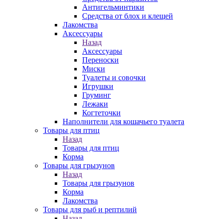
Антигельминтики
Средства от блох и клещей
Лакомства
Аксессуары
Назад
Аксессуары
Переноски
Миски
Туалеты и совочки
Игрушки
Груминг
Лежаки
Когтеточки
Наполнители для кошачьего туалета
Товары для птиц
Назад
Товары для птиц
Корма
Товары для грызунов
Назад
Товары для грызунов
Корма
Лакомства
Товары для рыб и рептилий
Назад