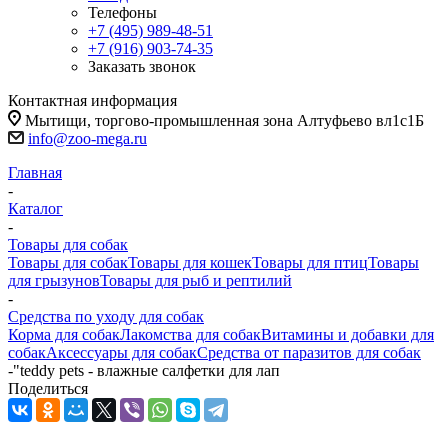
Телефоны
+7 (495) 989-48-51
+7 (916) 903-74-35
Заказать звонок
Контактная информация
Мытищи, торгово-промышленная зона Алтуфьево вл1с1Б
info@zoo-mega.ru
Главная
-
Каталог
-
Товары для собак
Товары для собак
Товары для кошек
Товары для птиц
Товары
для грызунов
Товары для рыб и рептилий
-
Средства по уходу для собак
Корма для собак
Лакомства для собак
Витамины и добавки для
собак
Аксессуары для собак
Средства от паразитов для собак
-
"teddy pets - влажные салфетки для лап
Поделиться