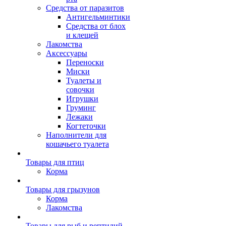
Средства от паразитов
Антигельминтики
Средства от блох
и клещей
Лакомства
Аксессуары
Переноски
Миски
Туалеты и
совочки
Игрушки
Груминг
Лежаки
Когтеточки
Наполнители для
кошачьего туалета
Товары для птиц
Корма
Товары для грызунов
Корма
Лакомства
Товары для рыб и рептилий