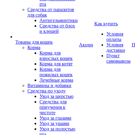
рта
Средства от паразитов
для собак
Антигельминтики
Как купить
Средства от блох
и клещей
Условия
оплаты
Товары для кошек
Акции
Условия
П
Корма
доставки
Корма для
Пункт
взрослых кошек
самовывоза
Корма для котят
Корма для
пожилых кошек
Лечебные корма
Витамины и добавки
Средства по уходу
Уход за шерстью
Средства для
приучения к
чистоте
Уход за глазами
Уход за ушами
Уход за полостью
рта