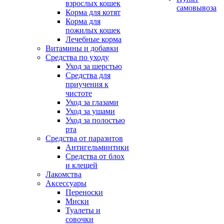
взрослых кошек
самовывоза
Корма для котят
Корма для
пожилых кошек
Лечебные корма
Витамины и добавки
Средства по уходу
Уход за шерстью
Средства для
приучения к
чистоте
Уход за глазами
Уход за ушами
Уход за полостью
рта
Средства от паразитов
Антигельминтики
Средства от блох
и клещей
Лакомства
Аксессуары
Переноски
Миски
Туалеты и
совочки