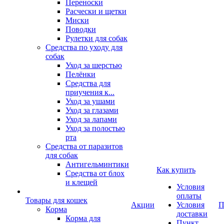
Переноски
Расчески и щетки
Миски
Поводки
Рулетки для собак
Средства по уходу для
собак
Уход за шерстью
Пелёнки
Средства для
приучения к...
Уход за ушами
Уход за глазами
Уход за лапами
Уход за полостью
рта
Средства от паразитов
для собак
Антигельминтики
Как купить
Средства от блох
и клещей
Условия
оплаты
Товары для кошек
Акции
Условия
П
Корма
доставки
Корма для
Пункт