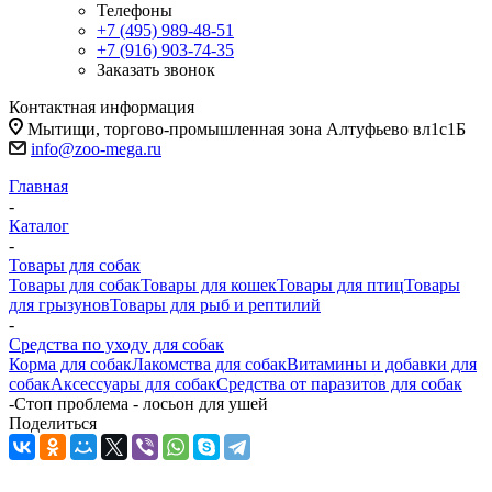
Телефоны
+7 (495) 989-48-51
+7 (916) 903-74-35
Заказать звонок
Контактная информация
Мытищи, торгово-промышленная зона Алтуфьево вл1с1Б
info@zoo-mega.ru
Главная
-
Каталог
-
Товары для собак
Товары для собак
Товары для кошек
Товары для птиц
Товары
для грызунов
Товары для рыб и рептилий
-
Средства по уходу для собак
Корма для собак
Лакомства для собак
Витамины и добавки для
собак
Аксессуары для собак
Средства от паразитов для собак
-
Стоп проблема - лосьон для ушей
Поделиться