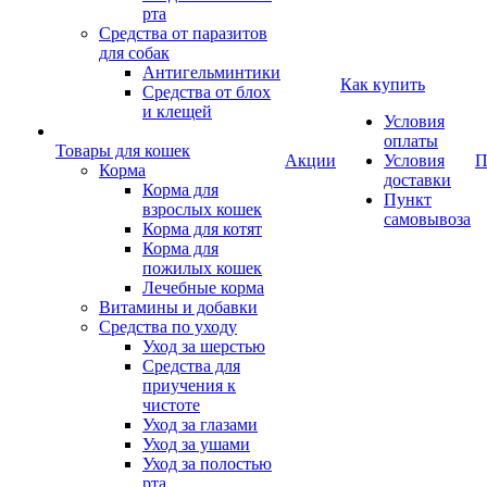
рта
Средства от паразитов
для собак
Антигельминтики
Как купить
Средства от блох
и клещей
Условия
оплаты
Товары для кошек
Акции
Условия
П
Корма
доставки
Корма для
Пункт
взрослых кошек
самовывоза
Корма для котят
Корма для
пожилых кошек
Лечебные корма
Витамины и добавки
Средства по уходу
Уход за шерстью
Средства для
приучения к
чистоте
Уход за глазами
Уход за ушами
Уход за полостью
рта