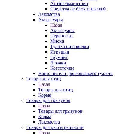
Антигельминтики
Средства от блох и клещей
Лакомства
Аксессуары
Назад
Аксессуары
Переноски
Миски
Туалеты и совочки
Игрушки
Груминг
Лежаки
Когтеточки
Наполнители для кошачьего туалета
Товары для птиц
Назад
Товары для птиц
Корма
Товары для грызунов
Назад
Товары для грызунов
Корма
Лакомства
Товары для рыб и рептилий
Назад