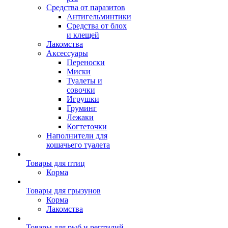
Средства от паразитов
Антигельминтики
Средства от блох
и клещей
Лакомства
Аксессуары
Переноски
Миски
Туалеты и
совочки
Игрушки
Груминг
Лежаки
Когтеточки
Наполнители для
кошачьего туалета
Товары для птиц
Корма
Товары для грызунов
Корма
Лакомства
Товары для рыб и рептилий