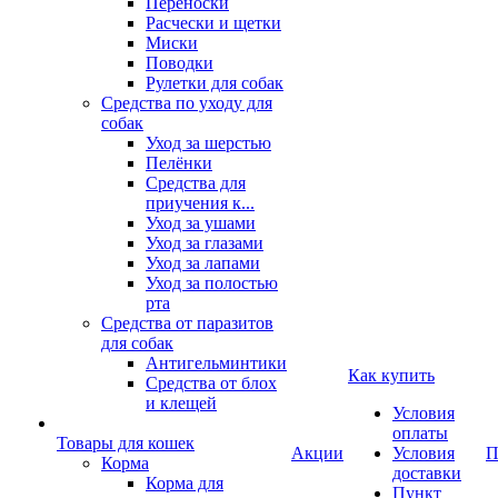
Переноски
Расчески и щетки
Миски
Поводки
Рулетки для собак
Средства по уходу для
собак
Уход за шерстью
Пелёнки
Средства для
приучения к...
Уход за ушами
Уход за глазами
Уход за лапами
Уход за полостью
рта
Средства от паразитов
для собак
Антигельминтики
Как купить
Средства от блох
и клещей
Условия
оплаты
Товары для кошек
Акции
Условия
П
Корма
доставки
Корма для
Пункт