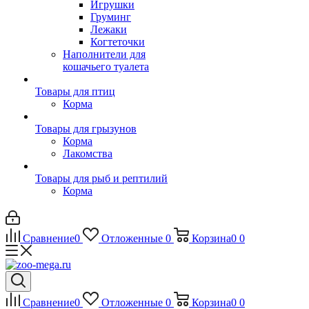
Игрушки
Груминг
Лежаки
Когтеточки
Наполнители для
кошачьего туалета
Товары для птиц
Корма
Товары для грызунов
Корма
Лакомства
Товары для рыб и рептилий
Корма
Сравнение
0
Отложенные
0
Корзина
0
0
Сравнение
0
Отложенные
0
Корзина
0
0