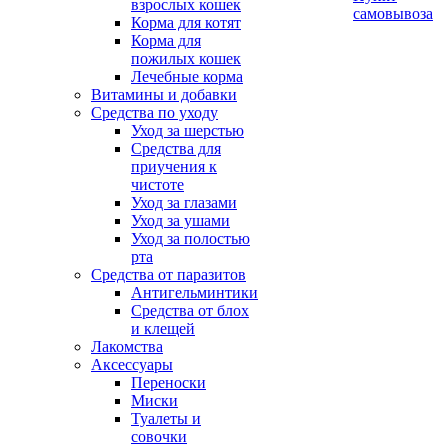
взрослых кошек
самовывоза
Корма для котят
Корма для
пожилых кошек
Лечебные корма
Витамины и добавки
Средства по уходу
Уход за шерстью
Средства для
приучения к
чистоте
Уход за глазами
Уход за ушами
Уход за полостью
рта
Средства от паразитов
Антигельминтики
Средства от блох
и клещей
Лакомства
Аксессуары
Переноски
Миски
Туалеты и
совочки