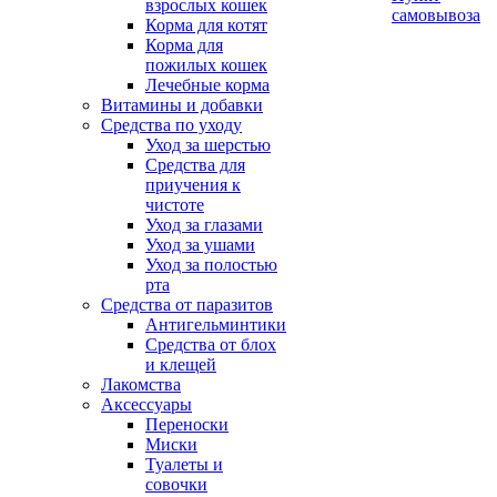
взрослых кошек
самовывоза
Корма для котят
Корма для
пожилых кошек
Лечебные корма
Витамины и добавки
Средства по уходу
Уход за шерстью
Средства для
приучения к
чистоте
Уход за глазами
Уход за ушами
Уход за полостью
рта
Средства от паразитов
Антигельминтики
Средства от блох
и клещей
Лакомства
Аксессуары
Переноски
Миски
Туалеты и
совочки