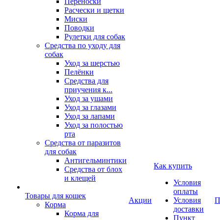
Переноски
Расчески и щетки
Миски
Поводки
Рулетки для собак
Средства по уходу для
собак
Уход за шерстью
Пелёнки
Средства для
приучения к...
Уход за ушами
Уход за глазами
Уход за лапами
Уход за полостью
рта
Средства от паразитов
для собак
Антигельминтики
Как купить
Средства от блох
и клещей
Условия
оплаты
Товары для кошек
Акции
Условия
П
Корма
доставки
Корма для
Пункт