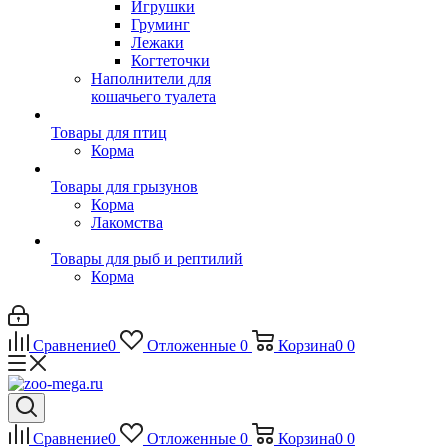
Игрушки
Груминг
Лежаки
Когтеточки
Наполнители для
кошачьего туалета
Товары для птиц
Корма
Товары для грызунов
Корма
Лакомства
Товары для рыб и рептилий
Корма
Сравнение
0
Отложенные
0
Корзина
0
0
Сравнение
0
Отложенные
0
Корзина
0
0