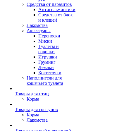
Средства от паразитов
Антигельминтики
Средства от блох
и клещей
Лакомства
Аксессуары
Переноски
Миски
Туалеты и
совочки
Игрушки
Груминг
Лежаки
Когтеточки
Наполнители для
кошачьего туалета
Товары для птиц
Корма
Товары для грызунов
Корма
Лакомства
Товары для рыб и рептилий