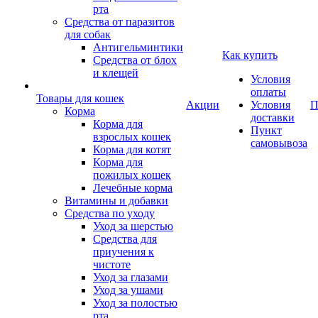
рта
Средства от паразитов
для собак
Антигельминтики
Как купить
Средства от блох
и клещей
Условия
оплаты
Товары для кошек
Акции
Условия
П
Корма
доставки
Корма для
Пункт
взрослых кошек
самовывоза
Корма для котят
Корма для
пожилых кошек
Лечебные корма
Витамины и добавки
Средства по уходу
Уход за шерстью
Средства для
приучения к
чистоте
Уход за глазами
Уход за ушами
Уход за полостью
рта