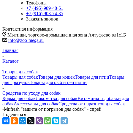
Телефоны
+7 (495) 989-48-51
+7 (916) 903-74-35
Заказать звонок
Контактная информация
Мытищи, торгово-промышленная зона Алтуфьево вл1с1Б
info@zoo-mega.ru
Главная
-
Каталог
-
Товары для собак
Товары для собак
Товары для кошек
Товары для птиц
Товары
для грызунов
Товары для рыб и рептилий
-
Средства по уходу для собак
Корма для собак
Лакомства для собак
Витамины и добавки для
собак
Аксессуары для собак
Средства от паразитов для собак
-
Mr.fresh "защита от погрызов для собак" - спрей
Поделиться