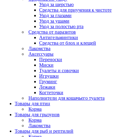
Уход за шерстью
Средства для приучения к чистоте
Уход за глазами
Уход за ушами
Уход за полостью рта
Средства от паразитов
Антигельминтики
Средства от блох и клещей
Лакомства
Аксессуары
Переноски
Миски
Туалеты и совочки
Игрушки
Груминг
Лежаки
Когтеточки
Наполнители для кошачьего туалета
Товары для птиц
Корма
Товары для грызунов
Корма
Лакомства
Товары для рыб и рептилий
Корма