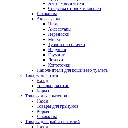
Антигельминтики
Средства от блох и клещей
Лакомства
Аксессуары
Назад
Аксессуары
Переноски
Миски
Туалеты и совочки
Игрушки
Груминг
Лежаки
Когтеточки
Наполнители для кошачьего туалета
Товары для птиц
Назад
Товары для птиц
Корма
Товары для грызунов
Назад
Товары для грызунов
Корма
Лакомства
Товары для рыб и рептилий
Назад