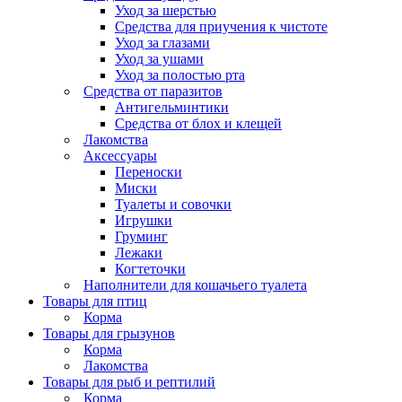
Уход за шерстью
Средства для приучения к чистоте
Уход за глазами
Уход за ушами
Уход за полостью рта
Средства от паразитов
Антигельминтики
Средства от блох и клещей
Лакомства
Аксессуары
Переноски
Миски
Туалеты и совочки
Игрушки
Груминг
Лежаки
Когтеточки
Наполнители для кошачьего туалета
Товары для птиц
Корма
Товары для грызунов
Корма
Лакомства
Товары для рыб и рептилий
Корма