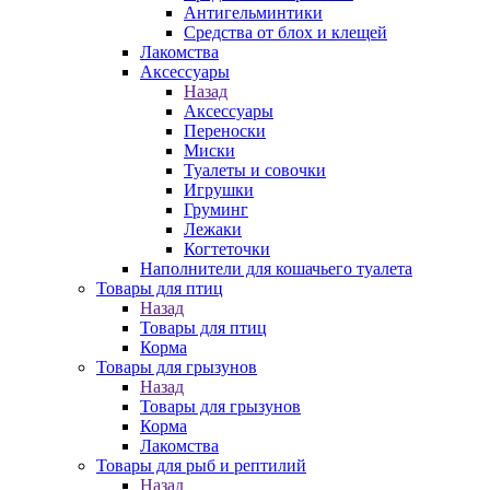
Антигельминтики
Средства от блох и клещей
Лакомства
Аксессуары
Назад
Аксессуары
Переноски
Миски
Туалеты и совочки
Игрушки
Груминг
Лежаки
Когтеточки
Наполнители для кошачьего туалета
Товары для птиц
Назад
Товары для птиц
Корма
Товары для грызунов
Назад
Товары для грызунов
Корма
Лакомства
Товары для рыб и рептилий
Назад