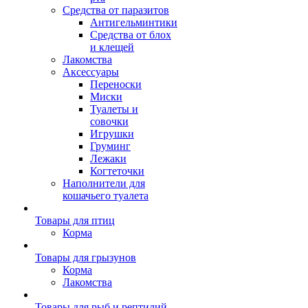
Средства от паразитов
Антигельминтики
Средства от блох
и клещей
Лакомства
Аксессуары
Переноски
Миски
Туалеты и
совочки
Игрушки
Груминг
Лежаки
Когтеточки
Наполнители для
кошачьего туалета
Товары для птиц
Корма
Товары для грызунов
Корма
Лакомства
Товары для рыб и рептилий