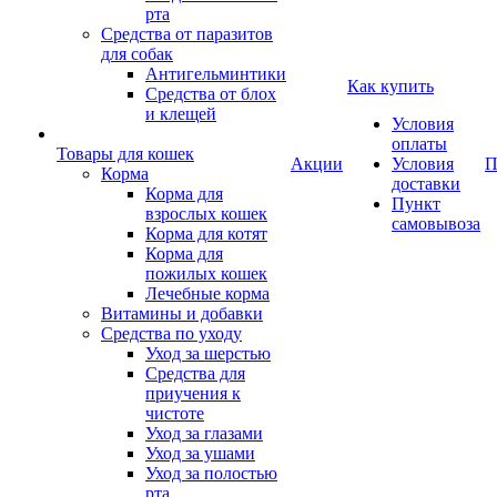
рта
Средства от паразитов
для собак
Антигельминтики
Как купить
Средства от блох
и клещей
Условия
оплаты
Товары для кошек
Акции
Условия
П
Корма
доставки
Корма для
Пункт
взрослых кошек
самовывоза
Корма для котят
Корма для
пожилых кошек
Лечебные корма
Витамины и добавки
Средства по уходу
Уход за шерстью
Средства для
приучения к
чистоте
Уход за глазами
Уход за ушами
Уход за полостью
рта