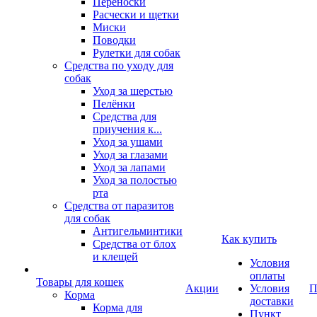
Переноски
Расчески и щетки
Миски
Поводки
Рулетки для собак
Средства по уходу для
собак
Уход за шерстью
Пелёнки
Средства для
приучения к...
Уход за ушами
Уход за глазами
Уход за лапами
Уход за полостью
рта
Средства от паразитов
для собак
Антигельминтики
Как купить
Средства от блох
и клещей
Условия
оплаты
Товары для кошек
Акции
Условия
П
Корма
доставки
Корма для
Пункт