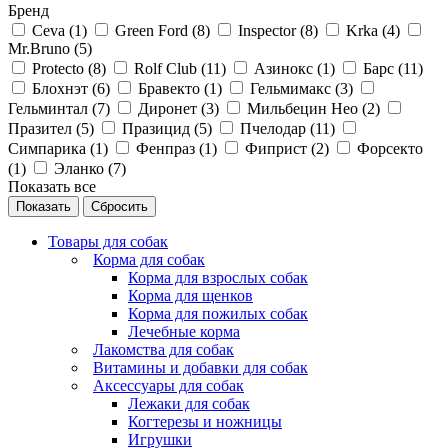
Бренд
Ceva (
1
)
Green Ford (
8
)
Inspector (
8
)
Krka (
4
)
Mr.Bruno (
5
)
Protecto (
8
)
Rolf Club (
11
)
Азинокс (
1
)
Барс (
11
)
Блохнэт (
6
)
Бравекто (
1
)
Гельмимакс (
3
)
Гельминтал (
7
)
Диронет (
3
)
Мильбецин Нео (
2
)
Празител (
5
)
Празицид (
5
)
Пчелодар (
11
)
Симпарика (
1
)
Фенпраз (
1
)
Фиприст (
2
)
Форсекто
(
1
)
Эланко (
7
)
Показать все
Сбросить
Товары для собак
Корма для собак
Корма для взрослых собак
Корма для щенков
Корма для пожилых собак
Лечебные корма
Лакомства для собак
Витамины и добавки для собак
Аксессуары для собак
Лежаки для собак
Когтерезы и ножницы
Игрушки