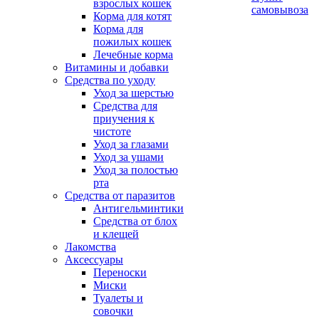
взрослых кошек
самовывоза
Корма для котят
Корма для
пожилых кошек
Лечебные корма
Витамины и добавки
Средства по уходу
Уход за шерстью
Средства для
приучения к
чистоте
Уход за глазами
Уход за ушами
Уход за полостью
рта
Средства от паразитов
Антигельминтики
Средства от блох
и клещей
Лакомства
Аксессуары
Переноски
Миски
Туалеты и
совочки