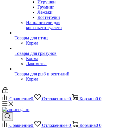
Игрушки
Груминг
Лежаки
Когтеточки
Наполнители для
кошачьего туалета
Товары для птиц
Корма
Товары для грызунов
Корма
Лакомства
Товары для рыб и рептилий
Корма
Сравнение
0
Отложенные
0
Корзина
0
0
Сравнение
0
Отложенные
0
Корзина
0
0