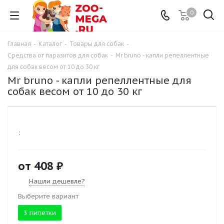
0
Главная
-
Каталог
-
Товары для собак
-
Средства от паразитов для собак
-
Mr bruno - капли репеллентные
для собак весом от 10 до 30 кг
Mr bruno - капли репеллентные для
собак весом от 10 до 30 кг
:
от
408 ₽
Нашли дешевле?
Выберите вариант
3 пипетки