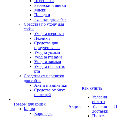
Переноски
Расчески и щетки
Миски
Поводки
Рулетки для собак
Средства по уходу для
собак
Уход за шерстью
Пелёнки
Средства для
приучения к...
Уход за ушами
Уход за глазами
Уход за лапами
Уход за полостью
рта
Средства от паразитов
для собак
Антигельминтики
Как купить
Средства от блох
и клещей
Условия
оплаты
Товары для кошек
Акции
Условия
П
Корма
доставки
Корма для
Пункт