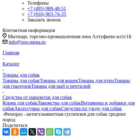
Телефоны
+7 (495) 989-48-51
+7 (916) 903-74-35
Заказать звонок
Контактная информация
Мытищи, торгово-промышленная зона Алтуфьево вл1с1Б
info@zoo-mega.ru
Главная
-
Каталог
-
Товары для собак
Товары для собак
Товары для кошек
Товары для птиц
Товары
для грызунов
Товары для рыб и рептилий
-
Средства от паразитов для собак
Корма для собак
Лакомства для собак
Витамины и добавки для
собак
Аксессуары для собак
Средства по уходу для собак
-
Фенпраз - антигельминтная суспензия для собак средних
пород
Поделиться