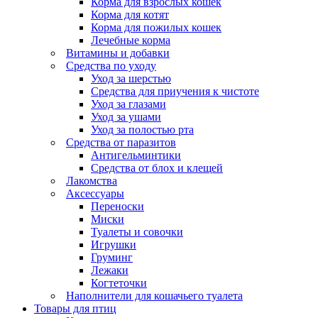
Корма для взрослых кошек
Корма для котят
Корма для пожилых кошек
Лечебные корма
Витамины и добавки
Средства по уходу
Уход за шерстью
Средства для приучения к чистоте
Уход за глазами
Уход за ушами
Уход за полостью рта
Средства от паразитов
Антигельминтики
Средства от блох и клещей
Лакомства
Аксессуары
Переноски
Миски
Туалеты и совочки
Игрушки
Груминг
Лежаки
Когтеточки
Наполнители для кошачьего туалета
Товары для птиц