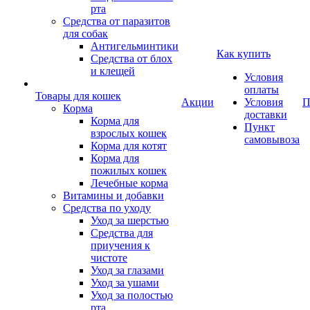
рта
Средства от паразитов
для собак
Антигельминтики
Как купить
Средства от блох
и клещей
Условия
оплаты
Товары для кошек
Акции
Условия
П
Корма
доставки
Корма для
Пункт
взрослых кошек
самовывоза
Корма для котят
Корма для
пожилых кошек
Лечебные корма
Витамины и добавки
Средства по уходу
Уход за шерстью
Средства для
приучения к
чистоте
Уход за глазами
Уход за ушами
Уход за полостью
рта