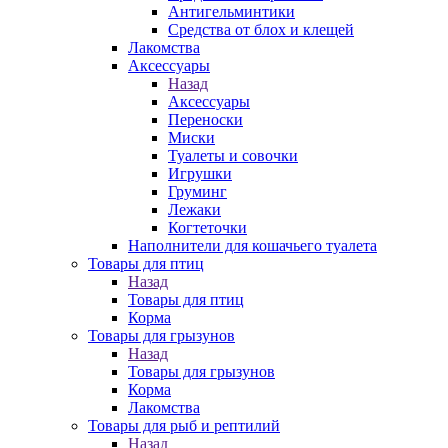
Антигельминтики
Средства от блох и клещей
Лакомства
Аксессуары
Назад
Аксессуары
Переноски
Миски
Туалеты и совочки
Игрушки
Груминг
Лежаки
Когтеточки
Наполнители для кошачьего туалета
Товары для птиц
Назад
Товары для птиц
Корма
Товары для грызунов
Назад
Товары для грызунов
Корма
Лакомства
Товары для рыб и рептилий
Назад