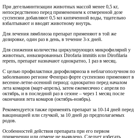
При дегельминтизации животных массой менее 0,5 кг,
непосредственно перед применением к отмеренной дозе
суспензии добавляют 0,5 мл кипяченной воды, тщательно
взбалтывают и вводят животному внутрь.
Для лечения лямблиоза препарат применяют в той же
дозировке, один раз в день, в течение 3-х дней.
Для снижения количества циркулирующих микрофилярий у
животных, инвазированных Dirofaria immitis или Dirofilaria
repens, препарат назначают однократно, 1 раз в месяц.
С целью профилактики дирофиляриоза в неблагополучном по
заболеванию регионе Фенпраз форте суспензию применяют в
весенне-летне-осенний период: однократно перед началом
лета комаров (март-апрель), затем ежемесячно с апреля по
октябрь, и в последний раз в сезоне – через 1 месяц после
окончания лета комаров (октябрь-ноябрь).
Рекомендуется также применять препарат за 10-14 дней перед
вакцинацией или случкой, за 10 дней до предполагаемых
родов.
Особенностей действия препарата при его первом
применении или отмене не выявлено. Следует избегать