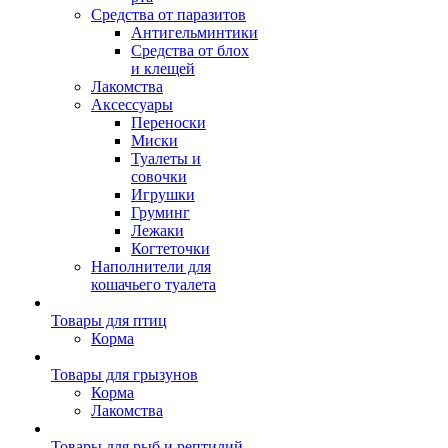
Средства от паразитов
Антигельминтики
Средства от блох
и клещей
Лакомства
Аксессуары
Переноски
Миски
Туалеты и
совочки
Игрушки
Груминг
Лежаки
Когтеточки
Наполнители для
кошачьего туалета
Товары для птиц
Корма
Товары для грызунов
Корма
Лакомства
Товары для рыб и рептилий