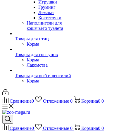
Игрушки
Груминг
Лежаки
Когтеточки
Наполнители для
кошачьего туалета
Товары для птиц
Корма
Товары для грызунов
Корма
Лакомства
Товары для рыб и рептилий
Корма
Сравнение
0
Отложенные
0
Корзина
0
0
Сравнение
0
Отложенные
0
Корзина
0
0