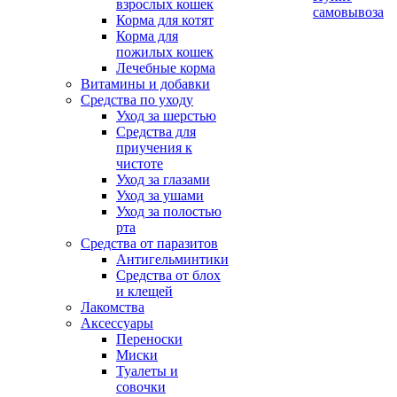
взрослых кошек
самовывоза
Корма для котят
Корма для
пожилых кошек
Лечебные корма
Витамины и добавки
Средства по уходу
Уход за шерстью
Средства для
приучения к
чистоте
Уход за глазами
Уход за ушами
Уход за полостью
рта
Средства от паразитов
Антигельминтики
Средства от блох
и клещей
Лакомства
Аксессуары
Переноски
Миски
Туалеты и
совочки