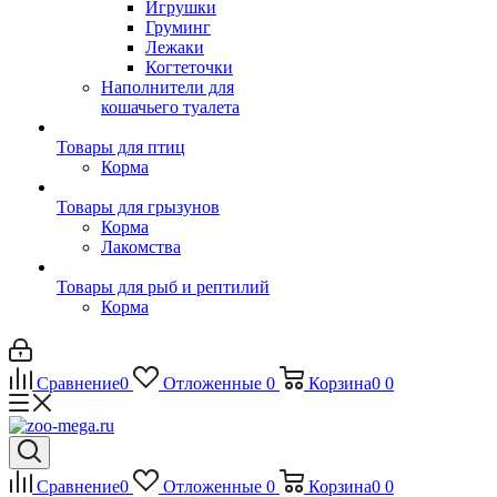
Игрушки
Груминг
Лежаки
Когтеточки
Наполнители для
кошачьего туалета
Товары для птиц
Корма
Товары для грызунов
Корма
Лакомства
Товары для рыб и рептилий
Корма
Сравнение
0
Отложенные
0
Корзина
0
0
Сравнение
0
Отложенные
0
Корзина
0
0