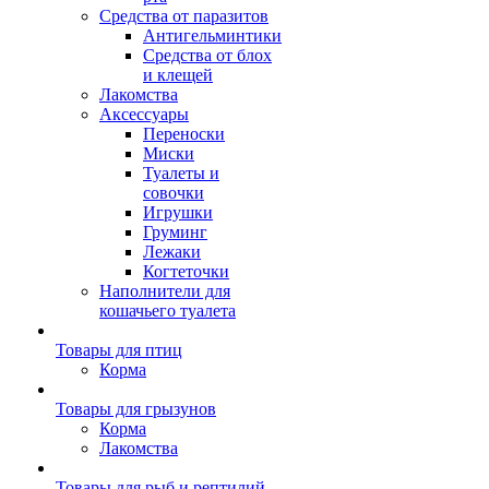
Средства от паразитов
Антигельминтики
Средства от блох
и клещей
Лакомства
Аксессуары
Переноски
Миски
Туалеты и
совочки
Игрушки
Груминг
Лежаки
Когтеточки
Наполнители для
кошачьего туалета
Товары для птиц
Корма
Товары для грызунов
Корма
Лакомства
Товары для рыб и рептилий