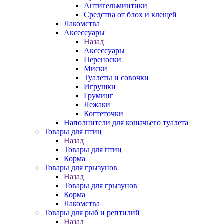
Антигельминтики
Средства от блох и клещей
Лакомства
Аксессуары
Назад
Аксессуары
Переноски
Миски
Туалеты и совочки
Игрушки
Груминг
Лежаки
Когтеточки
Наполнители для кошачьего туалета
Товары для птиц
Назад
Товары для птиц
Корма
Товары для грызунов
Назад
Товары для грызунов
Корма
Лакомства
Товары для рыб и рептилий
Назад