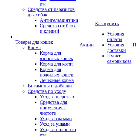
рта
Средства от паразитов
для собак
Антигельминтики
Как купить
Средства от блох
и клещей
Условия
оплаты
Товары для кошек
Акции
Условия
П
Корма
доставки
Корма для
Пункт
взрослых кошек
самовывоза
Корма для котят
Корма для
пожилых кошек
Лечебные корма
Витамины и добавки
Средства по уходу
Уход за шерстью
Средства для
приучения к
чистоте
Уход за глазами
Уход за ушами
Уход за полостью
рта