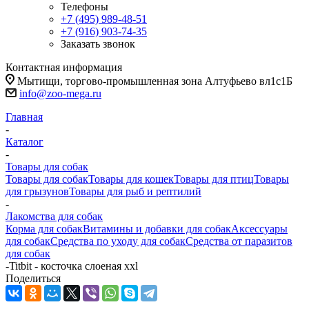
Телефоны
+7 (495) 989-48-51
+7 (916) 903-74-35
Заказать звонок
Контактная информация
Мытищи, торгово-промышленная зона Алтуфьево вл1с1Б
info@zoo-mega.ru
Главная
-
Каталог
-
Товары для собак
Товары для собак
Товары для кошек
Товары для птиц
Товары
для грызунов
Товары для рыб и рептилий
-
Лакомства для собак
Корма для собак
Витамины и добавки для собак
Аксессуары
для собак
Средства по уходу для собак
Средства от паразитов
для собак
-
Titbit - косточка слоеная xxl
Поделиться