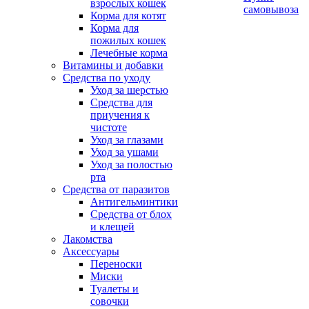
взрослых кошек
самовывоза
Корма для котят
Корма для
пожилых кошек
Лечебные корма
Витамины и добавки
Средства по уходу
Уход за шерстью
Средства для
приучения к
чистоте
Уход за глазами
Уход за ушами
Уход за полостью
рта
Средства от паразитов
Антигельминтики
Средства от блох
и клещей
Лакомства
Аксессуары
Переноски
Миски
Туалеты и
совочки