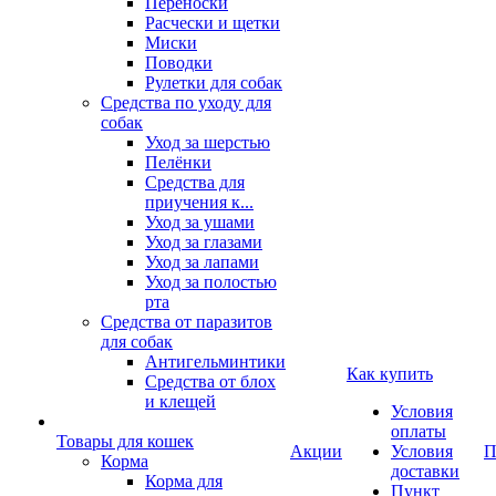
Переноски
Расчески и щетки
Миски
Поводки
Рулетки для собак
Средства по уходу для
собак
Уход за шерстью
Пелёнки
Средства для
приучения к...
Уход за ушами
Уход за глазами
Уход за лапами
Уход за полостью
рта
Средства от паразитов
для собак
Антигельминтики
Как купить
Средства от блох
и клещей
Условия
оплаты
Товары для кошек
Акции
Условия
П
Корма
доставки
Корма для
Пункт