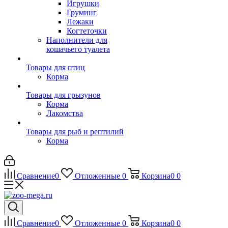
Игрушки
Груминг
Лежаки
Когтеточки
Наполнители для
кошачьего туалета
Товары для птиц
Корма
Товары для грызунов
Корма
Лакомства
Товары для рыб и рептилий
Корма
Сравнение
0
Отложенные
0
Корзина
0
0
Сравнение
0
Отложенные
0
Корзина
0
0