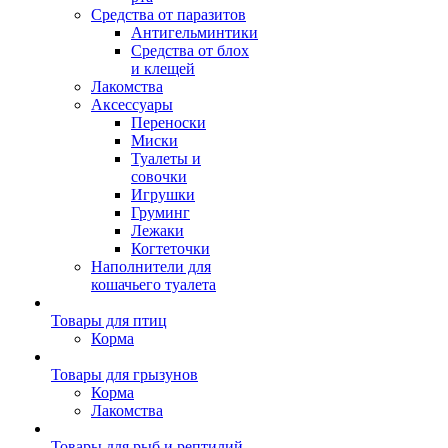
Средства от паразитов
Антигельминтики
Средства от блох
и клещей
Лакомства
Аксессуары
Переноски
Миски
Туалеты и
совочки
Игрушки
Груминг
Лежаки
Когтеточки
Наполнители для
кошачьего туалета
Товары для птиц
Корма
Товары для грызунов
Корма
Лакомства
Товары для рыб и рептилий