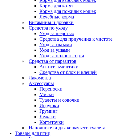
Корма для взрослых кошек
Корма для котят
Корма для пожилых кошек
Лечебные корма
Витамины и добавки
Средства по уходу
Уход за шерстью
Средства для приучения к чистоте
Уход за глазами
Уход за ушами
Уход за полостью рта
Средства от паразитов
Антигельминтики
Средства от блох и клещей
Лакомства
Аксессуары
Переноски
Миски
Туалеты и совочки
Игрушки
Груминг
Лежаки
Когтеточки
Наполнители для кошачьего туалета
Товары для птиц