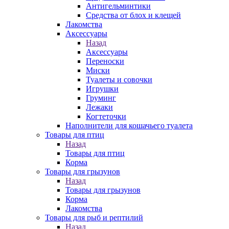
Антигельминтики
Средства от блох и клещей
Лакомства
Аксессуары
Назад
Аксессуары
Переноски
Миски
Туалеты и совочки
Игрушки
Груминг
Лежаки
Когтеточки
Наполнители для кошачьего туалета
Товары для птиц
Назад
Товары для птиц
Корма
Товары для грызунов
Назад
Товары для грызунов
Корма
Лакомства
Товары для рыб и рептилий
Назад