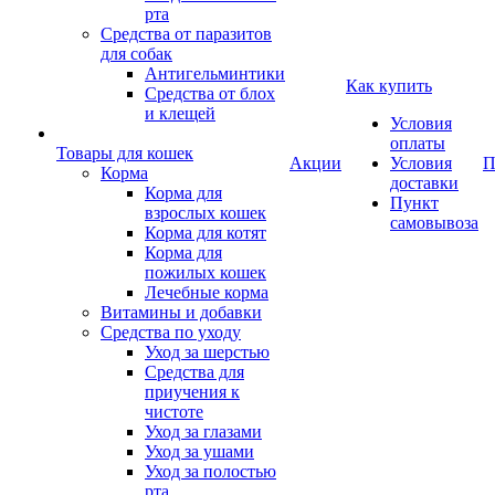
рта
Средства от паразитов
для собак
Антигельминтики
Как купить
Средства от блох
и клещей
Условия
оплаты
Товары для кошек
Акции
Условия
П
Корма
доставки
Корма для
Пункт
взрослых кошек
самовывоза
Корма для котят
Корма для
пожилых кошек
Лечебные корма
Витамины и добавки
Средства по уходу
Уход за шерстью
Средства для
приучения к
чистоте
Уход за глазами
Уход за ушами
Уход за полостью
рта