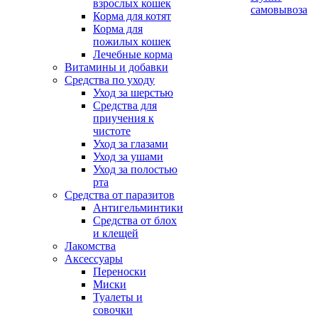
взрослых кошек
самовывоза
Корма для котят
Корма для
пожилых кошек
Лечебные корма
Витамины и добавки
Средства по уходу
Уход за шерстью
Средства для
приучения к
чистоте
Уход за глазами
Уход за ушами
Уход за полостью
рта
Средства от паразитов
Антигельминтики
Средства от блох
и клещей
Лакомства
Аксессуары
Переноски
Миски
Туалеты и
совочки