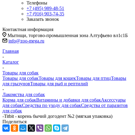
Телефоны
+7 (495) 989-48-51
+7 (916) 903-74-35
Заказать звонок
Контактная информация
Мытищи, торгово-промышленная зона Алтуфьево вл1с1Б
info@zoo-mega.ru
Главная
-
Каталог
-
Товары для собак
Товары для собак
Товары для кошек
Товары для птиц
Товары
для грызунов
Товары для рыб и рептилий
-
Лакомства для собак
Корма для собак
Витамины и добавки для собак
Аксессуары
для собак
Средства по уходу для собак
Средства от паразитов
для собак
-
Titbit - корень бычий догодент №2 (мягкая упаковка)
Поделиться