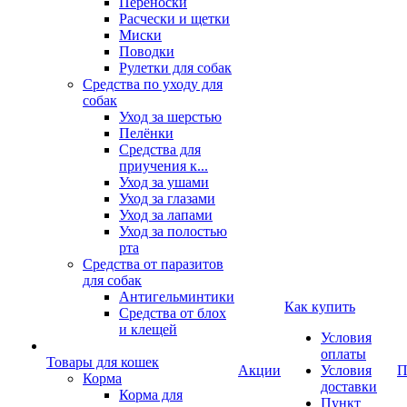
Переноски
Расчески и щетки
Миски
Поводки
Рулетки для собак
Средства по уходу для
собак
Уход за шерстью
Пелёнки
Средства для
приучения к...
Уход за ушами
Уход за глазами
Уход за лапами
Уход за полостью
рта
Средства от паразитов
для собак
Антигельминтики
Как купить
Средства от блох
и клещей
Условия
оплаты
Товары для кошек
Акции
Условия
П
Корма
доставки
Корма для
Пункт