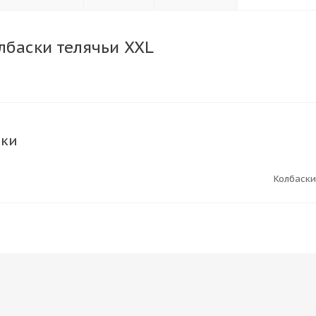
олбаски телячьи XXL
ики
Колбаски