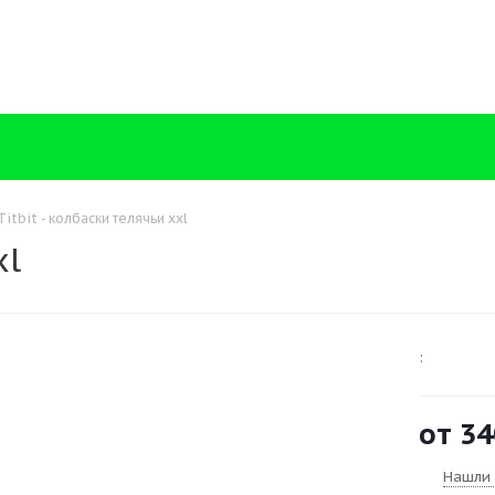
Titbit - колбаски телячьи xxl
xl
:
от
34
Нашли