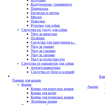
Игрушки
Колтунорезы, тримминги
Переноски
Расчески и щетки
Миски
Поводки
Рулетки для собак
Средства по уходу для собак
Уход за шерстью
Пелёнки
Средства для приучения к...
Уход за ушами
Уход за глазами
Уход за лапами
Уход за полостью рта
Средства от паразитов для собак
Антигельминтики
Средства от блох и клещей
Как
Товары для кошек
Корма
Акции
Корма для взрослых кошек
Корма для котят
Корма для пожилых кошек
Лечебные корма