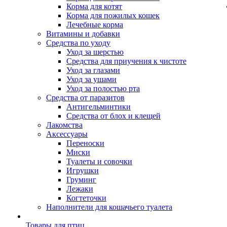
Корма для котят
Корма для пожилых кошек
Лечебные корма
Витамины и добавки
Средства по уходу
Уход за шерстью
Средства для приучения к чистоте
Уход за глазами
Уход за ушами
Уход за полостью рта
Средства от паразитов
Антигельминтики
Средства от блох и клещей
Лакомства
Аксессуары
Переноски
Миски
Туалеты и совочки
Игрушки
Груминг
Лежаки
Когтеточки
Наполнители для кошачьего туалета
Товары для птиц