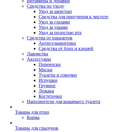
Витамины и добавки
Средства по уходу
Уход за шерстью
Средства для приучения к чистоте
Уход за глазами
Уход за ушами
Уход за полостью рта
Средства от паразитов
Антигельминтики
Средства от блох и клещей
Лакомства
Аксессуары
Переноски
Миски
Туалеты и совочки
Игрушки
Груминг
Лежаки
Когтеточки
Наполнители для кошачьего туалета
Товары для птиц
Корма
Товары для грызунов