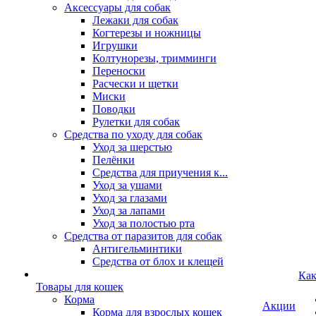
Аксессуары для собак
Лежаки для собак
Когтерезы и ножницы
Игрушки
Колтунорезы, тримминги
Переноски
Расчески и щетки
Миски
Поводки
Рулетки для собак
Средства по уходу для собак
Уход за шерстью
Пелёнки
Средства для приучения к...
Уход за ушами
Уход за глазами
Уход за лапами
Уход за полостью рта
Средства от паразитов для собак
Антигельминтики
Средства от блох и клещей
Как
Товары для кошек
Корма
Акции
Корма для взрослых кошек