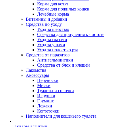
Корма для котят
Корма для пожилых кошек
Лечебные корма
Витамины и добавки
Средства по уходу
Уход за шерстью
Средства для приучения к чистоте
Уход за глазами
Уход за ушами
Уход за полостью рта
Средства от паразитов
Антигельминтики
Средства от блох и клещей
Лакомства
Аксессуары
Переноски
Миски
Туалеты и совочки
Игрушки
Груминг
Лежаки
Когтеточки
Наполнители для кошачьего туалета
Товары для птиц