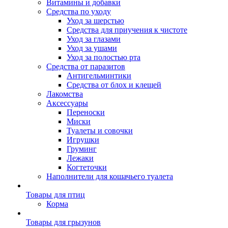
Витамины и добавки
Средства по уходу
Уход за шерстью
Средства для приучения к чистоте
Уход за глазами
Уход за ушами
Уход за полостью рта
Средства от паразитов
Антигельминтики
Средства от блох и клещей
Лакомства
Аксессуары
Переноски
Миски
Туалеты и совочки
Игрушки
Груминг
Лежаки
Когтеточки
Наполнители для кошачьего туалета
Товары для птиц
Корма
Товары для грызунов