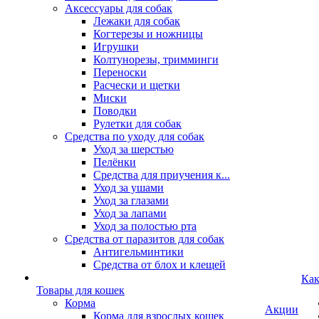
Аксессуары для собак
Лежаки для собак
Когтерезы и ножницы
Игрушки
Колтунорезы, тримминги
Переноски
Расчески и щетки
Миски
Поводки
Рулетки для собак
Средства по уходу для собак
Уход за шерстью
Пелёнки
Средства для приучения к...
Уход за ушами
Уход за глазами
Уход за лапами
Уход за полостью рта
Средства от паразитов для собак
Антигельминтики
Средства от блох и клещей
Как
Товары для кошек
Корма
Акции
Корма для взрослых кошек