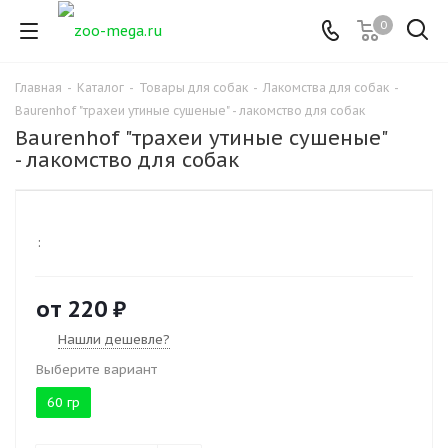
0
Главная
-
Каталог
-
Товары для собак
-
Лакомства для собак
-
Baurenhof "трахеи утиные сушеные" - лакомство для собак
Baurenhof "трахеи утиные сушеные"
- лакомство для собак
:
от
220 ₽
Нашли дешевле?
Выберите вариант
60 гр