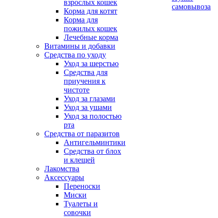
взрослых кошек
самовывоза
Корма для котят
Корма для
пожилых кошек
Лечебные корма
Витамины и добавки
Средства по уходу
Уход за шерстью
Средства для
приучения к
чистоте
Уход за глазами
Уход за ушами
Уход за полостью
рта
Средства от паразитов
Антигельминтики
Средства от блох
и клещей
Лакомства
Аксессуары
Переноски
Миски
Туалеты и
совочки