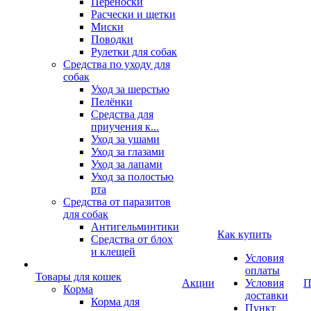
Переноски
Расчески и щетки
Миски
Поводки
Рулетки для собак
Средства по уходу для
собак
Уход за шерстью
Пелёнки
Средства для
приучения к...
Уход за ушами
Уход за глазами
Уход за лапами
Уход за полостью
рта
Средства от паразитов
для собак
Антигельминтики
Как купить
Средства от блох
и клещей
Условия
оплаты
Товары для кошек
Акции
Условия
П
Корма
доставки
Корма для
Пункт