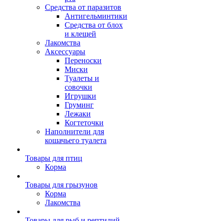
Средства от паразитов
Антигельминтики
Средства от блох
и клещей
Лакомства
Аксессуары
Переноски
Миски
Туалеты и
совочки
Игрушки
Груминг
Лежаки
Когтеточки
Наполнители для
кошачьего туалета
Товары для птиц
Корма
Товары для грызунов
Корма
Лакомства
Товары для рыб и рептилий