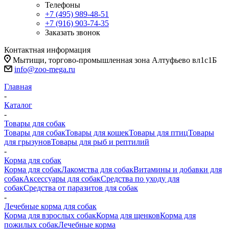
Телефоны
+7 (495) 989-48-51
+7 (916) 903-74-35
Заказать звонок
Контактная информация
Мытищи, торгово-промышленная зона Алтуфьево вл1с1Б
info@zoo-mega.ru
Главная
-
Каталог
-
Товары для собак
Товары для собак
Товары для кошек
Товары для птиц
Товары
для грызунов
Товары для рыб и рептилий
-
Корма для собак
Корма для собак
Лакомства для собак
Витамины и добавки для
собак
Аксессуары для собак
Средства по уходу для
собак
Средства от паразитов для собак
-
Лечебные корма для собак
Корма для взрослых собак
Корма для щенков
Корма для
пожилых собак
Лечебные корма