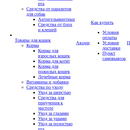
рта
Средства от паразитов
для собак
Антигельминтики
Как купить
Средства от блох
и клещей
Условия
оплаты
Товары для кошек
Акции
Условия
П
Корма
доставки
Корма для
Пункт
взрослых кошек
самовывоза
Корма для котят
Корма для
пожилых кошек
Лечебные корма
Витамины и добавки
Средства по уходу
Уход за шерстью
Средства для
приучения к
чистоте
Уход за глазами
Уход за ушами
Уход за полостью
рта