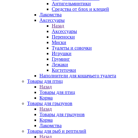
Антигельминтики
Средства от блох и клещей
Лакомства
Аксессуары
Назад
Аксессуары
Переноски
Миски
Туалеты и совочки
Игрушки
Груминг
Лежаки
Когтеточки
Наполнители для кошачьего туалета
Товары для птиц
Назад
Товары для птиц
Корма
Товары для грызунов
Назад
Товары для грызунов
Корма
Лакомства
Товары для рыб и рептилий
Назад