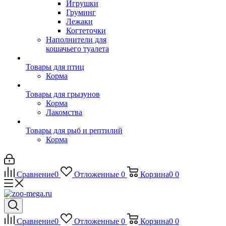
Игрушки
Груминг
Лежаки
Когтеточки
Наполнители для
кошачьего туалета
Товары для птиц
Корма
Товары для грызунов
Корма
Лакомства
Товары для рыб и рептилий
Корма
Сравнение
0
Отложенные
0
Корзина
0
0
Сравнение
0
Отложенные
0
Корзина
0
0