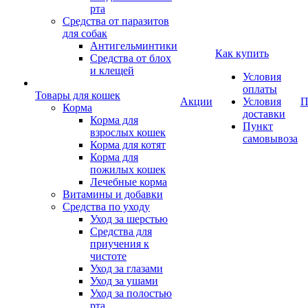
рта
Средства от паразитов
для собак
Антигельминтики
Как купить
Средства от блох
и клещей
Условия
оплаты
Товары для кошек
Акции
Условия
П
Корма
доставки
Корма для
Пункт
взрослых кошек
самовывоза
Корма для котят
Корма для
пожилых кошек
Лечебные корма
Витамины и добавки
Средства по уходу
Уход за шерстью
Средства для
приучения к
чистоте
Уход за глазами
Уход за ушами
Уход за полостью
рта