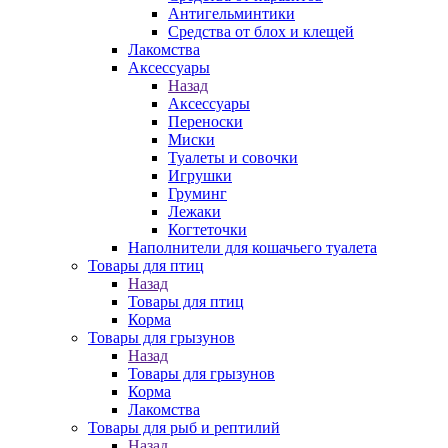
Антигельминтики
Средства от блох и клещей
Лакомства
Аксессуары
Назад
Аксессуары
Переноски
Миски
Туалеты и совочки
Игрушки
Груминг
Лежаки
Когтеточки
Наполнители для кошачьего туалета
Товары для птиц
Назад
Товары для птиц
Корма
Товары для грызунов
Назад
Товары для грызунов
Корма
Лакомства
Товары для рыб и рептилий
Назад