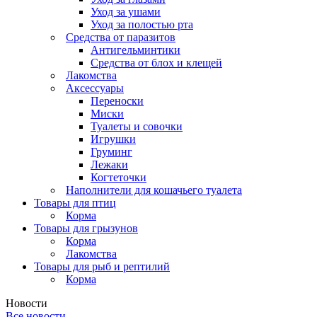
Уход за ушами
Уход за полостью рта
Средства от паразитов
Антигельминтики
Средства от блох и клещей
Лакомства
Аксессуары
Переноски
Миски
Туалеты и совочки
Игрушки
Груминг
Лежаки
Когтеточки
Наполнители для кошачьего туалета
Товары для птиц
Корма
Товары для грызунов
Корма
Лакомства
Товары для рыб и рептилий
Корма
Новости
Все новости