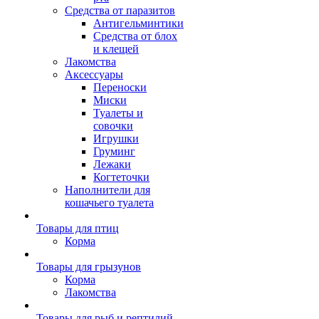
Средства от паразитов
Антигельминтики
Средства от блох
и клещей
Лакомства
Аксессуары
Переноски
Миски
Туалеты и
совочки
Игрушки
Груминг
Лежаки
Когтеточки
Наполнители для
кошачьего туалета
Товары для птиц
Корма
Товары для грызунов
Корма
Лакомства
Товары для рыб и рептилий