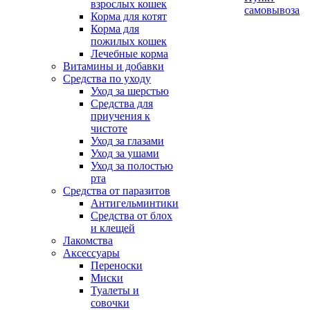
взрослых кошек
самовывоза
Корма для котят
Корма для
пожилых кошек
Лечебные корма
Витамины и добавки
Средства по уходу
Уход за шерстью
Средства для
приучения к
чистоте
Уход за глазами
Уход за ушами
Уход за полостью
рта
Средства от паразитов
Антигельминтики
Средства от блох
и клещей
Лакомства
Аксессуары
Переноски
Миски
Туалеты и
совочки