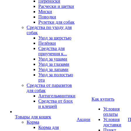
Переноски
Расчески и щетки
Миски
Поводки
Рулетки для собак
Средства по уходу для
собак
Уход за шерстью
Пелёнки
Средства для
приучения к...
Уход за ушами
Уход за глазами
Уход за лапами
Уход за полостью
рта
Средства от паразитов
для собак
Антигельминтики
Как купить
Средства от блох
и клещей
Условия
оплаты
Товары для кошек
Акции
Условия
П
Корма
доставки
Корма для
Пункт