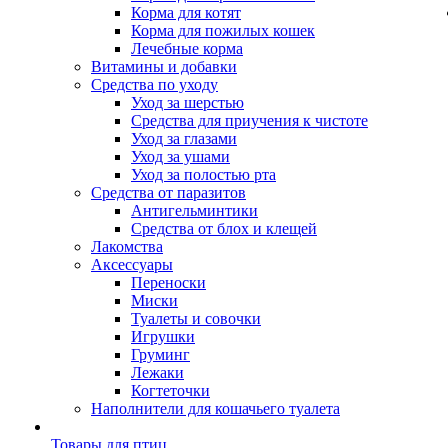
Корма для котят
Корма для пожилых кошек
Лечебные корма
Витамины и добавки
Средства по уходу
Уход за шерстью
Средства для приучения к чистоте
Уход за глазами
Уход за ушами
Уход за полостью рта
Средства от паразитов
Антигельминтики
Средства от блох и клещей
Лакомства
Аксессуары
Переноски
Миски
Туалеты и совочки
Игрушки
Груминг
Лежаки
Когтеточки
Наполнители для кошачьего туалета
Товары для птиц