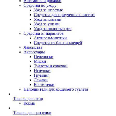
Витамины и добавки
Средства по уходу
Уход за шерстью
Средства для приучения к чистоте
Уход за глазами
Уход за ушами
Уход за полостью рта
Средства от паразитов
Антигельминтики
Средства от блох и клещей
Лакомства
Аксессуары
Переноски
Миски
Туалеты и совочки
Игрушки
Груминг
Лежаки
Когтеточки
Наполнители для кошачьего туалета
Товары для птиц
Корма
Товары для грызунов