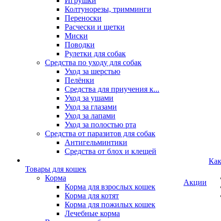
Игрушки
Колтунорезы, тримминги
Переноски
Расчески и щетки
Миски
Поводки
Рулетки для собак
Средства по уходу для собак
Уход за шерстью
Пелёнки
Средства для приучения к...
Уход за ушами
Уход за глазами
Уход за лапами
Уход за полостью рта
Средства от паразитов для собак
Антигельминтики
Средства от блох и клещей
Как
Товары для кошек
Корма
Акции
Корма для взрослых кошек
Корма для котят
Корма для пожилых кошек
Лечебные корма