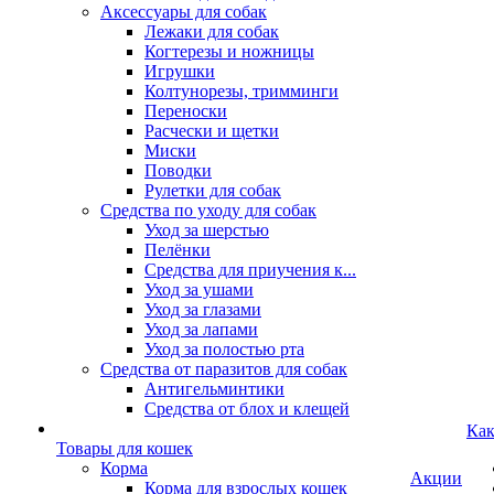
Аксессуары для собак
Лежаки для собак
Когтерезы и ножницы
Игрушки
Колтунорезы, тримминги
Переноски
Расчески и щетки
Миски
Поводки
Рулетки для собак
Средства по уходу для собак
Уход за шерстью
Пелёнки
Средства для приучения к...
Уход за ушами
Уход за глазами
Уход за лапами
Уход за полостью рта
Средства от паразитов для собак
Антигельминтики
Средства от блох и клещей
Как
Товары для кошек
Корма
Акции
Корма для взрослых кошек