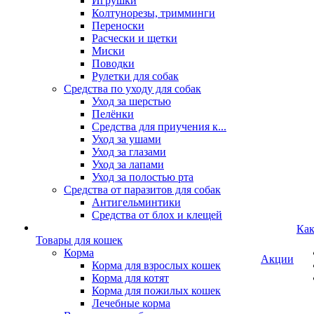
Игрушки
Колтунорезы, тримминги
Переноски
Расчески и щетки
Миски
Поводки
Рулетки для собак
Средства по уходу для собак
Уход за шерстью
Пелёнки
Средства для приучения к...
Уход за ушами
Уход за глазами
Уход за лапами
Уход за полостью рта
Средства от паразитов для собак
Антигельминтики
Средства от блох и клещей
Как
Товары для кошек
Корма
Акции
Корма для взрослых кошек
Корма для котят
Корма для пожилых кошек
Лечебные корма