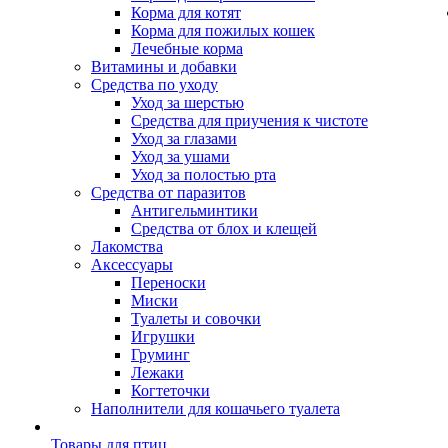
Корма для котят
Корма для пожилых кошек
Лечебные корма
Витамины и добавки
Средства по уходу
Уход за шерстью
Средства для приучения к чистоте
Уход за глазами
Уход за ушами
Уход за полостью рта
Средства от паразитов
Антигельминтики
Средства от блох и клещей
Лакомства
Аксессуары
Переноски
Миски
Туалеты и совочки
Игрушки
Груминг
Лежаки
Когтеточки
Наполнители для кошачьего туалета
Товары для птиц