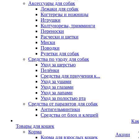
Аксессуары для собак
Лежаки для собак
Когтерезы и ножницы
Игрушки
Колтунорезы, тримминги
Переноски
Расчески и щетки
Миски
Поводки
Рулетки для собак
Средства по уходу для собак
Уход за шерстью
Пелёнки
Средства для приучения к...
Уход за ушами
Уход за глазами
Уход за лапами
Уход за полостью рта
Средства от паразитов для собак
Антигельминтики
Средства от блох и клещей
Как
Товары для кошек
Корма
Акции
Корма для взрослых кошек