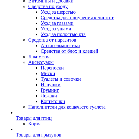
Витамины и добавки
Средства по уходу
Уход за шерстью
Средства для приучения к чистоте
Уход за глазами
Уход за ушами
Уход за полостью рта
Средства от паразитов
Антигельминтики
Средства от блох и клещей
Лакомства
Аксессуары
Переноски
Миски
Туалеты и совочки
Игрушки
Груминг
Лежаки
Когтеточки
Наполнители для кошачьего туалета
Товары для птиц
Корма
Товары для грызунов