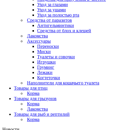
Уход за глазами
Уход за ушами
Уход за полостью рта
Средства от паразитов
Антигельминтики
Средства от блох и клещей
Лакомства
Аксессуары
Переноски
Миски
Туалеты и совочки
Игрушки
Груминг
Лежаки
Когтеточки
Наполнители для кошачьего туалета
Товары для птиц
Корма
Товары для грызунов
Корма
Лакомства
Товары для рыб и рептилий
Корма
Новости