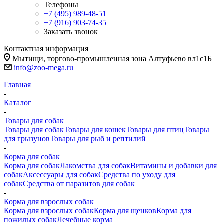
Телефоны
+7 (495) 989-48-51
+7 (916) 903-74-35
Заказать звонок
Контактная информация
Мытищи, торгово-промышленная зона Алтуфьево вл1с1Б
info@zoo-mega.ru
Главная
-
Каталог
-
Товары для собак
Товары для собак
Товары для кошек
Товары для птиц
Товары
для грызунов
Товары для рыб и рептилий
-
Корма для собак
Корма для собак
Лакомства для собак
Витамины и добавки для
собак
Аксессуары для собак
Средства по уходу для
собак
Средства от паразитов для собак
-
Корма для взрослых собак
Корма для взрослых собак
Корма для щенков
Корма для
пожилых собак
Лечебные корма