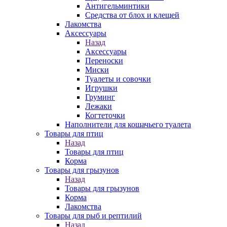
Антигельминтики
Средства от блох и клещей
Лакомства
Аксессуары
Назад
Аксессуары
Переноски
Миски
Туалеты и совочки
Игрушки
Груминг
Лежаки
Когтеточки
Наполнители для кошачьего туалета
Товары для птиц
Назад
Товары для птиц
Корма
Товары для грызунов
Назад
Товары для грызунов
Корма
Лакомства
Товары для рыб и рептилий
Назад