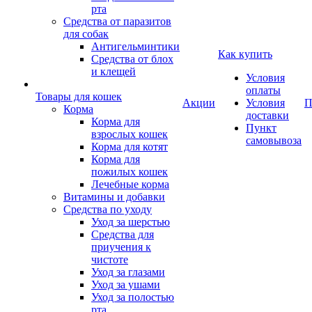
рта
Средства от паразитов
для собак
Антигельминтики
Как купить
Средства от блох
и клещей
Условия
оплаты
Товары для кошек
Акции
Условия
П
Корма
доставки
Корма для
Пункт
взрослых кошек
самовывоза
Корма для котят
Корма для
пожилых кошек
Лечебные корма
Витамины и добавки
Средства по уходу
Уход за шерстью
Средства для
приучения к
чистоте
Уход за глазами
Уход за ушами
Уход за полостью
рта