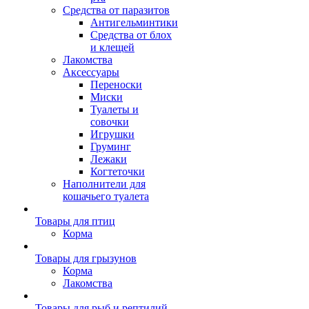
Средства от паразитов
Антигельминтики
Средства от блох
и клещей
Лакомства
Аксессуары
Переноски
Миски
Туалеты и
совочки
Игрушки
Груминг
Лежаки
Когтеточки
Наполнители для
кошачьего туалета
Товары для птиц
Корма
Товары для грызунов
Корма
Лакомства
Товары для рыб и рептилий