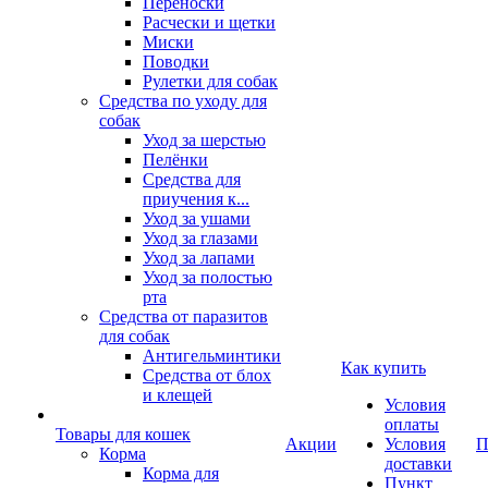
Переноски
Расчески и щетки
Миски
Поводки
Рулетки для собак
Средства по уходу для
собак
Уход за шерстью
Пелёнки
Средства для
приучения к...
Уход за ушами
Уход за глазами
Уход за лапами
Уход за полостью
рта
Средства от паразитов
для собак
Антигельминтики
Как купить
Средства от блох
и клещей
Условия
оплаты
Товары для кошек
Акции
Условия
П
Корма
доставки
Корма для
Пункт