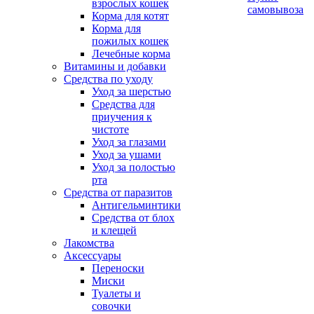
взрослых кошек
самовывоза
Корма для котят
Корма для
пожилых кошек
Лечебные корма
Витамины и добавки
Средства по уходу
Уход за шерстью
Средства для
приучения к
чистоте
Уход за глазами
Уход за ушами
Уход за полостью
рта
Средства от паразитов
Антигельминтики
Средства от блох
и клещей
Лакомства
Аксессуары
Переноски
Миски
Туалеты и
совочки