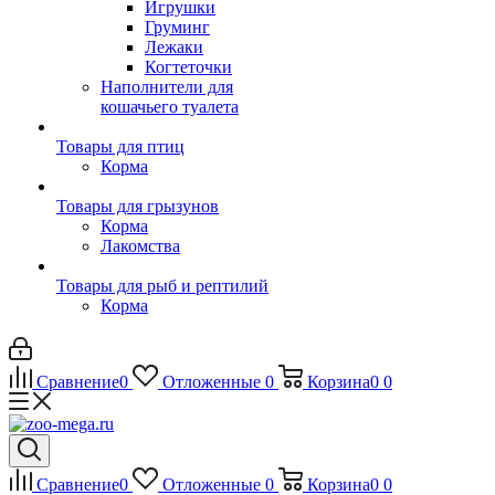
Игрушки
Груминг
Лежаки
Когтеточки
Наполнители для
кошачьего туалета
Товары для птиц
Корма
Товары для грызунов
Корма
Лакомства
Товары для рыб и рептилий
Корма
Сравнение
0
Отложенные
0
Корзина
0
0
Сравнение
0
Отложенные
0
Корзина
0
0