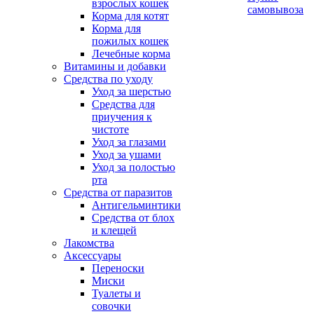
взрослых кошек
самовывоза
Корма для котят
Корма для
пожилых кошек
Лечебные корма
Витамины и добавки
Средства по уходу
Уход за шерстью
Средства для
приучения к
чистоте
Уход за глазами
Уход за ушами
Уход за полостью
рта
Средства от паразитов
Антигельминтики
Средства от блох
и клещей
Лакомства
Аксессуары
Переноски
Миски
Туалеты и
совочки