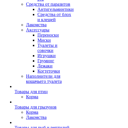
Средства от паразитов
Антигельминтики
Средства от блох
и клещей
Лакомства
Аксессуары
Переноски
Миски
Туалеты и
совочки
Игрушки
Груминг
Лежаки
Когтеточки
Наполнители для
кошачьего туалета
Товары для птиц
Корма
Товары для грызунов
Корма
Лакомства
Товары для рыб и рептилий