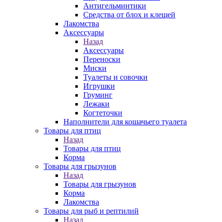
Антигельминтики
Средства от блох и клещей
Лакомства
Аксессуары
Назад
Аксессуары
Переноски
Миски
Туалеты и совочки
Игрушки
Груминг
Лежаки
Когтеточки
Наполнители для кошачьего туалета
Товары для птиц
Назад
Товары для птиц
Корма
Товары для грызунов
Назад
Товары для грызунов
Корма
Лакомства
Товары для рыб и рептилий
Назад