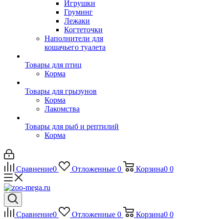
Игрушки
Груминг
Лежаки
Когтеточки
Наполнители для
кошачьего туалета
Товары для птиц
Корма
Товары для грызунов
Корма
Лакомства
Товары для рыб и рептилий
Корма
Сравнение
0
Отложенные
0
Корзина
0
0
Сравнение
0
Отложенные
0
Корзина
0
0