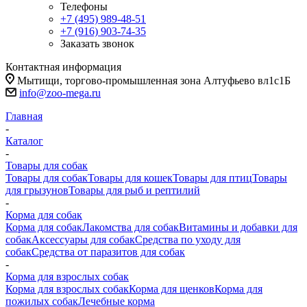
Телефоны
+7 (495) 989-48-51
+7 (916) 903-74-35
Заказать звонок
Контактная информация
Мытищи, торгово-промышленная зона Алтуфьево вл1с1Б
info@zoo-mega.ru
Главная
-
Каталог
-
Товары для собак
Товары для собак
Товары для кошек
Товары для птиц
Товары
для грызунов
Товары для рыб и рептилий
-
Корма для собак
Корма для собак
Лакомства для собак
Витамины и добавки для
собак
Аксессуары для собак
Средства по уходу для
собак
Средства от паразитов для собак
-
Корма для взрослых собак
Корма для взрослых собак
Корма для щенков
Корма для
пожилых собак
Лечебные корма