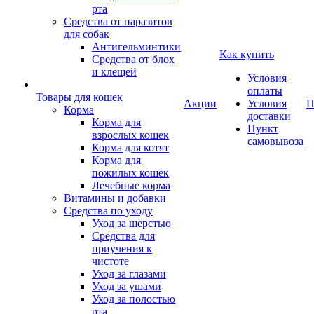
рта
Средства от паразитов
для собак
Антигельминтики
Как купить
Средства от блох
и клещей
Условия
оплаты
Товары для кошек
Акции
Условия
П
Корма
доставки
Корма для
Пункт
взрослых кошек
самовывоза
Корма для котят
Корма для
пожилых кошек
Лечебные корма
Витамины и добавки
Средства по уходу
Уход за шерстью
Средства для
приучения к
чистоте
Уход за глазами
Уход за ушами
Уход за полостью
рта