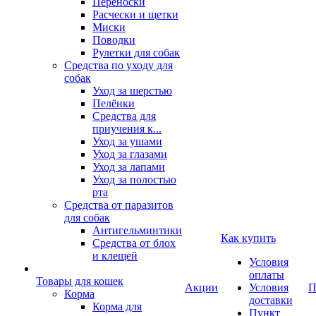
Переноски
Расчески и щетки
Миски
Поводки
Рулетки для собак
Средства по уходу для
собак
Уход за шерстью
Пелёнки
Средства для
приучения к...
Уход за ушами
Уход за глазами
Уход за лапами
Уход за полостью
рта
Средства от паразитов
для собак
Антигельминтики
Как купить
Средства от блох
и клещей
Условия
оплаты
Товары для кошек
Акции
Условия
П
Корма
доставки
Корма для
Пункт