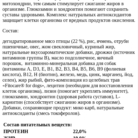
митохондрии, тем самым стимулирует сжигание жиров в
организме. Глюкозамин и хондроитин помогают сохранить
суставы здоровыми. Комплекс натуральных антиоксидантов
защищает клетки организма от вредных продуктов окисления.
Состав:
дегидратированное мясо птицы (22 %), рис, ячмень, отруби
пшеничные, овес, жом свекловичный, куриный жир,
натуральные вкусоароматические добавки, дрожжи (источник
витаминов группы В), масло подсолнечное, яичный
порошок, витаминно-минеральная добавка для собак
(витамины А, D3, Е, В1, В2, В3, В4, В5, В6, В9 (фолиевая
кислота), В12, Н (биотин), железо, медь, цинк, марганец, йод,
селен), жир рыбий, фито-композиция из целебных трав
«Fitocare® for dogs», лецитин (необходим для восстановления
клеток организма), лизин (помогает укреплять иммунитет),
глюкозамин, хондроитин (здоровая работа суставов), L-
карнитин (способствует сжиганию жиров в организме).
Добавки, сохраняющие продукт: мико карб, натуральные
антиоксиданты (смесь токоферолов).
Состав питательных веществ:
ПРОТЕИН
22,0%