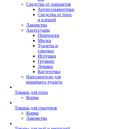
Средства от паразитов
Антигельминтики
Средства от блох
и клещей
Лакомства
Аксессуары
Переноски
Миски
Туалеты и
совочки
Игрушки
Груминг
Лежаки
Когтеточки
Наполнители для
кошачьего туалета
Товары для птиц
Корма
Товары для грызунов
Корма
Лакомства
Товары для рыб и рептилий