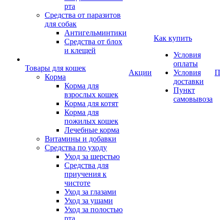
рта
Средства от паразитов
для собак
Антигельминтики
Как купить
Средства от блох
и клещей
Условия
оплаты
Товары для кошек
Акции
Условия
П
Корма
доставки
Корма для
Пункт
взрослых кошек
самовывоза
Корма для котят
Корма для
пожилых кошек
Лечебные корма
Витамины и добавки
Средства по уходу
Уход за шерстью
Средства для
приучения к
чистоте
Уход за глазами
Уход за ушами
Уход за полостью
рта