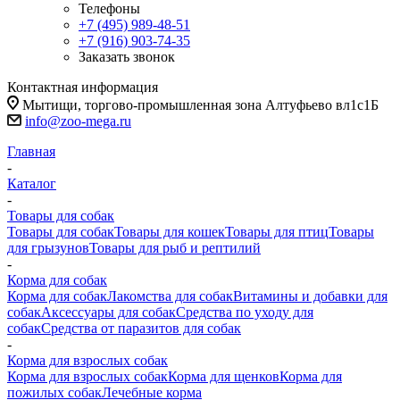
Телефоны
+7 (495) 989-48-51
+7 (916) 903-74-35
Заказать звонок
Контактная информация
Мытищи, торгово-промышленная зона Алтуфьево вл1с1Б
info@zoo-mega.ru
Главная
-
Каталог
-
Товары для собак
Товары для собак
Товары для кошек
Товары для птиц
Товары
для грызунов
Товары для рыб и рептилий
-
Корма для собак
Корма для собак
Лакомства для собак
Витамины и добавки для
собак
Аксессуары для собак
Средства по уходу для
собак
Средства от паразитов для собак
-
Корма для взрослых собак
Корма для взрослых собак
Корма для щенков
Корма для
пожилых собак
Лечебные корма