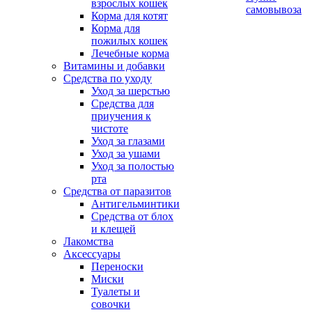
взрослых кошек
самовывоза
Корма для котят
Корма для
пожилых кошек
Лечебные корма
Витамины и добавки
Средства по уходу
Уход за шерстью
Средства для
приучения к
чистоте
Уход за глазами
Уход за ушами
Уход за полостью
рта
Средства от паразитов
Антигельминтики
Средства от блох
и клещей
Лакомства
Аксессуары
Переноски
Миски
Туалеты и
совочки