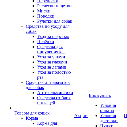
Переноски
Расчески и щетки
Миски
Поводки
Рулетки для собак
Средства по уходу для
собак
Уход за шерстью
Пелёнки
Средства для
приучения к...
Уход за ушами
Уход за глазами
Уход за лапами
Уход за полостью
рта
Средства от паразитов
для собак
Антигельминтики
Как купить
Средства от блох
и клещей
Условия
оплаты
Товары для кошек
Акции
Условия
П
Корма
доставки
Корма для
Пункт