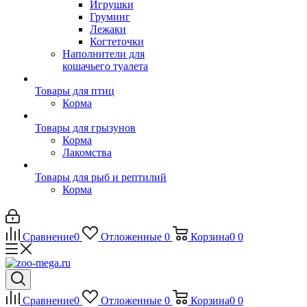
Игрушки
Груминг
Лежаки
Когтеточки
Наполнители для
кошачьего туалета
Товары для птиц
Корма
Товары для грызунов
Корма
Лакомства
Товары для рыб и рептилий
Корма
Сравнение
0
Отложенные
0
Корзина
0
0
Сравнение
0
Отложенные
0
Корзина
0
0