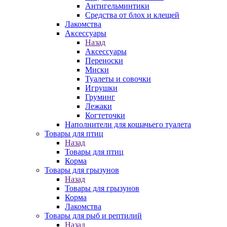
Антигельминтики
Средства от блох и клещей
Лакомства
Аксессуары
Назад
Аксессуары
Переноски
Миски
Туалеты и совочки
Игрушки
Груминг
Лежаки
Когтеточки
Наполнители для кошачьего туалета
Товары для птиц
Назад
Товары для птиц
Корма
Товары для грызунов
Назад
Товары для грызунов
Корма
Лакомства
Товары для рыб и рептилий
Назад