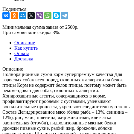
Поделиться
Минимальная сумма заказа от 2500р.
При самовывозе скидка 3%.
Описание
Как купить
Оплата
Доставка
Описание
Полнорационный сухой корм суперпремиум качества Для
взрослых собак всех пород, склонных к аллергии на белок
птицы Корм не содержит белок птицы, поэтому может быть
рекомендован для собак, склонных к аллергии.
Хондрозащитные агенты, содержащииеся в корме,
профилактируют проблемы с суставами, уменьшают
воспалительные процессы, укрепляют соединительную ткань.
Состав Дегидрированное мясо (белая рыба – 13%, свинина –
12%), рис, маис, пшеница, жир животный, клетчатка
растительная (отруби), гидролизованные мясные белки,
дрожжи пивные сухие, рыбий жир, брокколи, яблоки
сушеные, юкка Шидигера, цикорий, плоды шиповника,