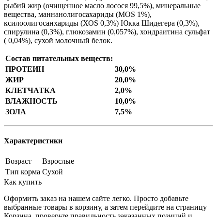
рыбий жир (очищенное масло лосося 99,5%), минеральные
вещества, маннанолигосахариды (МOS 1%),
ксилоолигосанхариды (ХОS 0,3%) Юкка Шидегера (0,3%),
спирулина (0,3%), глюкозамин (0,057%), хондраитина сульфат
( 0,04%), сухой молочный белок.
Состав питательных веществ:
ПРОТЕИН
30,0%
ЖИР
20,0%
КЛЕТЧАТКА
2,0%
ВЛАЖНОСТЬ
10,0%
ЗОЛА
7,5%
Характеристики
Возраст
Взрослые
Тип корма
Сухой
Как купить
Оформить заказ на нашем сайте легко. Просто добавьте
выбранные товары в корзину, а затем перейдите на страницу
Корзина, проверьте правильность заказанных позиций и