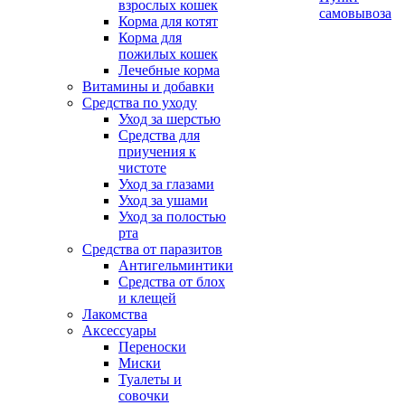
взрослых кошек
самовывоза
Корма для котят
Корма для
пожилых кошек
Лечебные корма
Витамины и добавки
Средства по уходу
Уход за шерстью
Средства для
приучения к
чистоте
Уход за глазами
Уход за ушами
Уход за полостью
рта
Средства от паразитов
Антигельминтики
Средства от блох
и клещей
Лакомства
Аксессуары
Переноски
Миски
Туалеты и
совочки