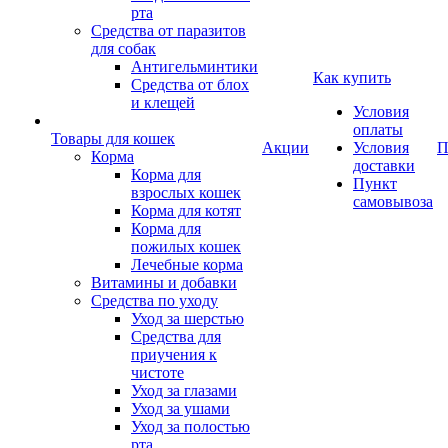
рта
Средства от паразитов
для собак
Антигельминтики
Как купить
Средства от блох
и клещей
Условия
оплаты
Товары для кошек
Акции
Условия
П
Корма
доставки
Корма для
Пункт
взрослых кошек
самовывоза
Корма для котят
Корма для
пожилых кошек
Лечебные корма
Витамины и добавки
Средства по уходу
Уход за шерстью
Средства для
приучения к
чистоте
Уход за глазами
Уход за ушами
Уход за полостью
рта