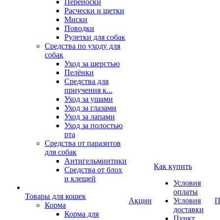
Переноски
Расчески и щетки
Миски
Поводки
Рулетки для собак
Средства по уходу для
собак
Уход за шерстью
Пелёнки
Средства для
приучения к...
Уход за ушами
Уход за глазами
Уход за лапами
Уход за полостью
рта
Средства от паразитов
для собак
Антигельминтики
Как купить
Средства от блох
и клещей
Условия
оплаты
Товары для кошек
Акции
Условия
П
Корма
доставки
Корма для
Пункт