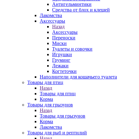
Антигельминтики
Средства от блох и клещей
Лакомства
Аксессуары
Назад
Аксессуары
Переноски
Миски
Туалеты и совочки
Игрушки
Груминг
Лежаки
Когтеточки
Наполнители для кошачьего туалета
Товары для птиц
Назад
Товары для птиц
Корма
Товары для грызунов
Назад
Товары для грызунов
Корма
Лакомства
Товары для рыб и рептилий
Назад