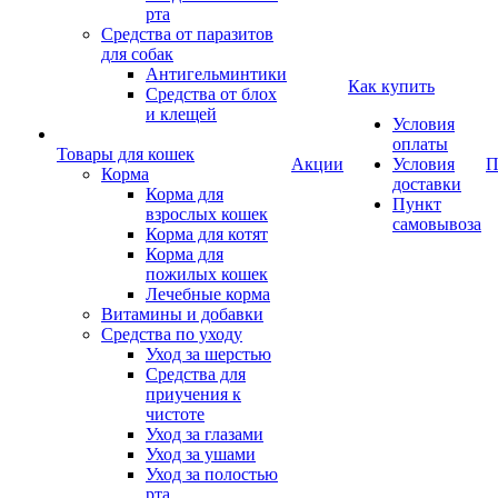
рта
Средства от паразитов
для собак
Антигельминтики
Как купить
Средства от блох
и клещей
Условия
оплаты
Товары для кошек
Акции
Условия
П
Корма
доставки
Корма для
Пункт
взрослых кошек
самовывоза
Корма для котят
Корма для
пожилых кошек
Лечебные корма
Витамины и добавки
Средства по уходу
Уход за шерстью
Средства для
приучения к
чистоте
Уход за глазами
Уход за ушами
Уход за полостью
рта