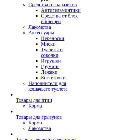
Средства от паразитов
Антигельминтики
Средства от блох
и клещей
Лакомства
Аксессуары
Переноски
Миски
Туалеты и
совочки
Игрушки
Груминг
Лежаки
Когтеточки
Наполнители для
кошачьего туалета
Товары для птиц
Корма
Товары для грызунов
Корма
Лакомства
Товары для рыб и рептилий