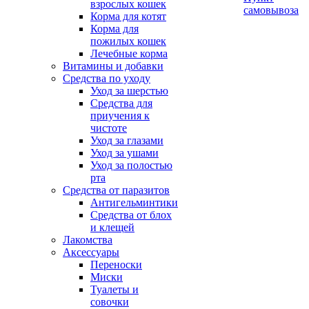
взрослых кошек
самовывоза
Корма для котят
Корма для
пожилых кошек
Лечебные корма
Витамины и добавки
Средства по уходу
Уход за шерстью
Средства для
приучения к
чистоте
Уход за глазами
Уход за ушами
Уход за полостью
рта
Средства от паразитов
Антигельминтики
Средства от блох
и клещей
Лакомства
Аксессуары
Переноски
Миски
Туалеты и
совочки