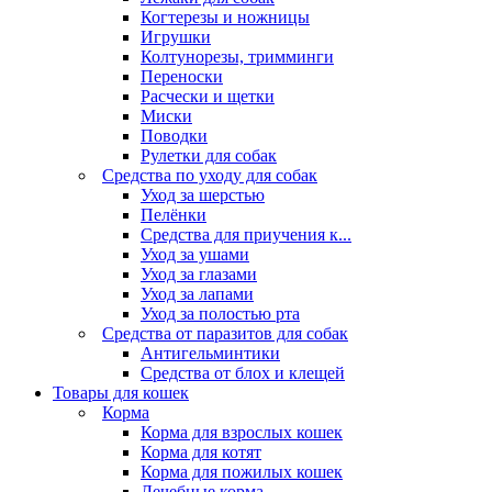
Когтерезы и ножницы
Игрушки
Колтунорезы, тримминги
Переноски
Расчески и щетки
Миски
Поводки
Рулетки для собак
Средства по уходу для собак
Уход за шерстью
Пелёнки
Средства для приучения к...
Уход за ушами
Уход за глазами
Уход за лапами
Уход за полостью рта
Средства от паразитов для собак
Антигельминтики
Средства от блох и клещей
Товары для кошек
Корма
Корма для взрослых кошек
Корма для котят
Корма для пожилых кошек
Лечебные корма