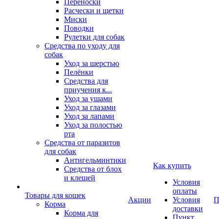
Переноски
Расчески и щетки
Миски
Поводки
Рулетки для собак
Средства по уходу для
собак
Уход за шерстью
Пелёнки
Средства для
приучения к...
Уход за ушами
Уход за глазами
Уход за лапами
Уход за полостью
рта
Средства от паразитов
для собак
Антигельминтики
Как купить
Средства от блох
и клещей
Условия
оплаты
Товары для кошек
Акции
Условия
П
Корма
доставки
Корма для
Пункт