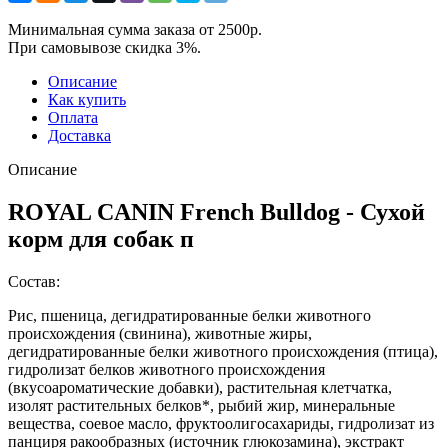
Минимальная сумма заказа от 2500р.
При самовывозе скидка 3%.
Описание
Как купить
Оплата
Доставка
Описание
ROYAL CANIN French Bulldog - С
ухой
корм для собак п
Состав:
Рис, пшеница, дегидратированные белки животного
происхождения (свинина), животные жиры,
дегидратированные белки животного происхождения (птица),
гидролизат белков животного происхождения
(вкусоароматические добавки), растительная клетчатка,
изолят растительных белков*, рыбий жир, минеральные
вещества, соевое масло, фруктоолигосахариды, гидролизат из
панциря ракообразных (источник глюкозамина), экстракт