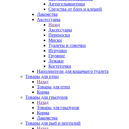
Антигельминтики
Средства от блох и клещей
Лакомства
Аксессуары
Назад
Аксессуары
Переноски
Миски
Туалеты и совочки
Игрушки
Груминг
Лежаки
Когтеточки
Наполнители для кошачьего туалета
Товары для птиц
Назад
Товары для птиц
Корма
Товары для грызунов
Назад
Товары для грызунов
Корма
Лакомства
Товары для рыб и рептилий
Назад