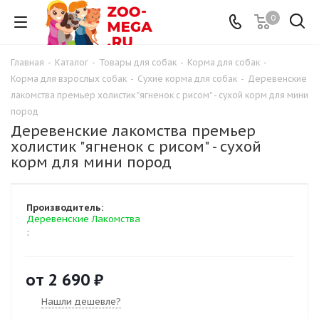
0
Главная
-
Каталог
-
Товары для собак
-
Корма для собак
-
Корма для взрослых собак
-
Сухие корма для собак
-
Деревенские
лакомства премьер холистик "ягненок с рисом" - сухой корм для мини
пород
Деревенские лакомства премьер
холистик "ягненок с рисом" - сухой
корм для мини пород
Производитель:
Деревенские Лакомства
:
от
2 690 ₽
Нашли дешевле?