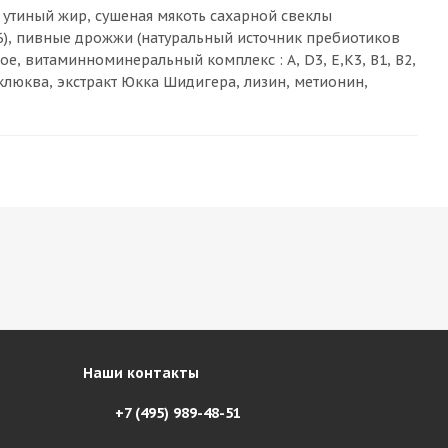
 утиный жир, сушеная мякоть сахарной свеклы
-6), пивные дрожжи (натуральный источник пребиотиков
, витаминноминеральный комплекс : A, D3, E,К3, B1, B2,
, клюква, экстракт Юкка Шидигера, лизин, метионин,
Наши контакты
+7 (495) 989-48-51