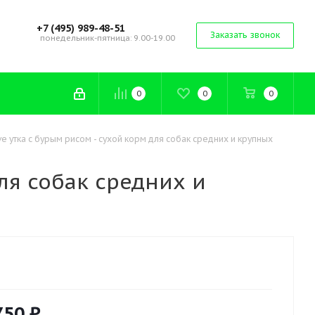
+7 (495) 989-48-51
Заказать звонок
понедельник-пятница: 9.00-19.00
0
0
0
tive утка с бурым рисом - сухой корм для собак средних и крупных
для собак средних и
750 ₽