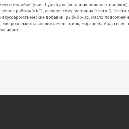
мясо индейки, утки , бурый рис (источник пищевых волокон),
учшению работы ЖКТ), льняное семя (источник Омега-3, Омега
е вкусоароматические добавки, рыбий жир, масло подсолнечное
C,H, микроэлементы : железо, медь, цинк, марганец, йод, селен
оксидант.