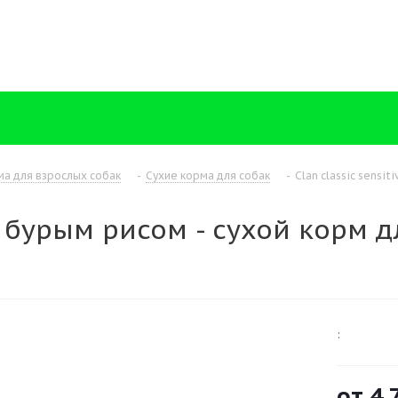
ма для взрослых собак
-
Сухие корма для собак
-
Clan classic sensi
а с бурым рисом - сухой корм 
:
от
4 