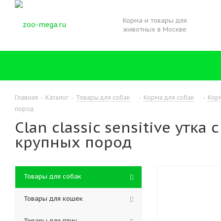
Корма и товары для
животных в Москве
Главная
-
Каталог
-
Товары для собак
-
Корма для собак
-
Кор
пород
Clan classic sensitive утк
крупных пород
Товары для собак
Товары для кошек
Товары для птиц