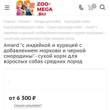
0
Главная
-
Каталог
-
Товары для собак
-
Корма для собак
-
Корма для взрослых собак
-
Сухие корма для собак
-
Award "с
индейкой и курицей с добавлением моркови и черной смородины" -
сухой корм для взрослых собак средних пород
Award "с индейкой и курицей с
добавлением моркови и черной
смородины" - сухой корм для
взрослых собак средних пород
:
от
6 300 ₽
Нашли дешевле?