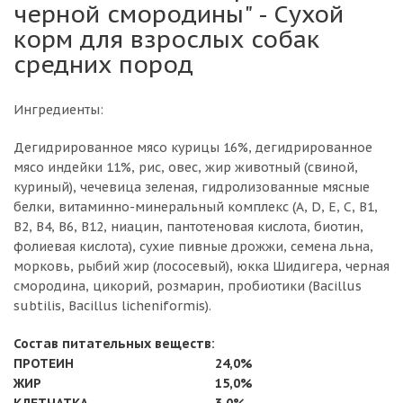
черной смородины" - Сухой
корм для взрослых собак
средних пород
Ингредиенты:
Дегидрированное мясо курицы 16%, дегидрированное
мясо индейки 11%, рис, овес, жир животный (свиной,
куриный), чечевица зеленая, гидролизованные мясные
белки, витаминно-минеральный комплекс (A, D, E, C, B1,
B2, B4, B6, B12, ниацин, пантотеновая кислота, биотин,
фолиевая кислота), сухие пивные дрожжи, семена льна,
морковь, рыбий жир (лососевый), юкка Шидигера, черная
смородина, цикорий, розмарин, пробиотики (Bacillus
subtilis, Bacillus licheniformis).
Состав питательных веществ:
ПРОТЕИН
24,0%
ЖИР
15,0%