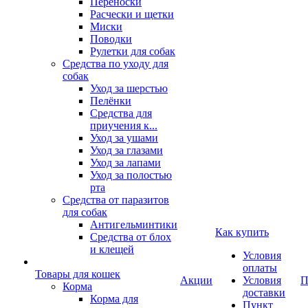
Переноски
Расчески и щетки
Миски
Поводки
Рулетки для собак
Средства по уходу для
собак
Уход за шерстью
Пелёнки
Средства для
приучения к...
Уход за ушами
Уход за глазами
Уход за лапами
Уход за полостью
рта
Средства от паразитов
для собак
Антигельминтики
Как купить
Средства от блох
и клещей
Условия
оплаты
Товары для кошек
Акции
Условия
П
Корма
доставки
Корма для
Пункт