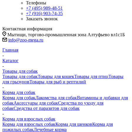
Телефоны
+7 (495) 989-48-51
+7 (916) 903-74-35
Заказать звонок
Контактная информация
Мытищи, торгово-промышленная зона Алтуфьево вл1с1Б
info@zoo-mega.ru
Главная
-
Каталог
-
Товары для собак
Товары для собак
Товары для кошек
Товары для птиц
Товары
для грызунов
Товары для рыб и рептилий
-
Корма для собак
Корма для собак
Лакомства для собак
Витамины и добавки для
собак
Аксессуары для собак
Средства по уходу для
собак
Средства от паразитов для собак
-
Корма для взрослых собак
Корма для взрослых собак
Корма для щенков
Корма для
пожилых собак
Лечебные корма