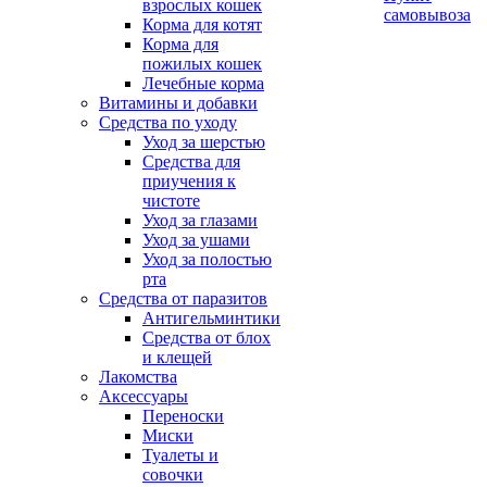
взрослых кошек
самовывоза
Корма для котят
Корма для
пожилых кошек
Лечебные корма
Витамины и добавки
Средства по уходу
Уход за шерстью
Средства для
приучения к
чистоте
Уход за глазами
Уход за ушами
Уход за полостью
рта
Средства от паразитов
Антигельминтики
Средства от блох
и клещей
Лакомства
Аксессуары
Переноски
Миски
Туалеты и
совочки