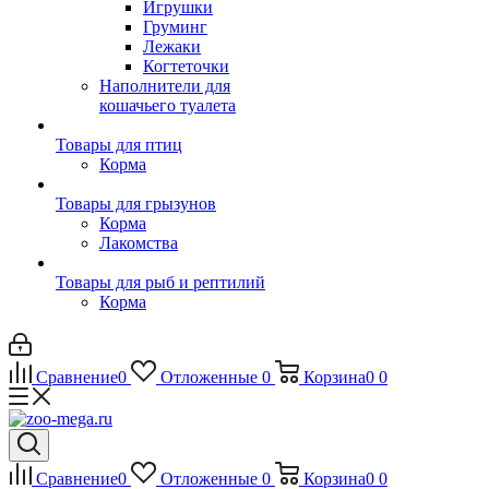
Игрушки
Груминг
Лежаки
Когтеточки
Наполнители для
кошачьего туалета
Товары для птиц
Корма
Товары для грызунов
Корма
Лакомства
Товары для рыб и рептилий
Корма
Сравнение
0
Отложенные
0
Корзина
0
0
Сравнение
0
Отложенные
0
Корзина
0
0