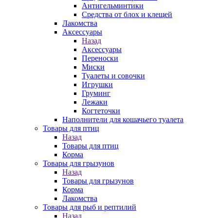
Антигельминтики
Средства от блох и клещей
Лакомства
Аксессуары
Назад
Аксессуары
Переноски
Миски
Туалеты и совочки
Игрушки
Груминг
Лежаки
Когтеточки
Наполнители для кошачьего туалета
Товары для птиц
Назад
Товары для птиц
Корма
Товары для грызунов
Назад
Товары для грызунов
Корма
Лакомства
Товары для рыб и рептилий
Назад