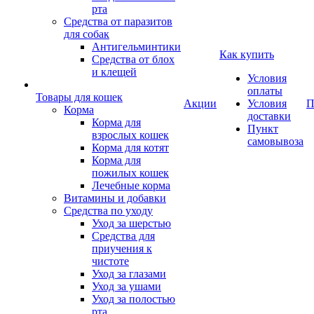
рта
Средства от паразитов
для собак
Антигельминтики
Как купить
Средства от блох
и клещей
Условия
оплаты
Товары для кошек
Акции
Условия
П
Корма
доставки
Корма для
Пункт
взрослых кошек
самовывоза
Корма для котят
Корма для
пожилых кошек
Лечебные корма
Витамины и добавки
Средства по уходу
Уход за шерстью
Средства для
приучения к
чистоте
Уход за глазами
Уход за ушами
Уход за полостью
рта