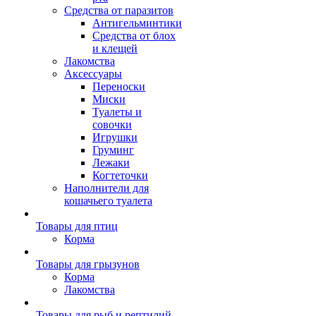
Средства от паразитов
Антигельминтики
Средства от блох
и клещей
Лакомства
Аксессуары
Переноски
Миски
Туалеты и
совочки
Игрушки
Груминг
Лежаки
Когтеточки
Наполнители для
кошачьего туалета
Товары для птиц
Корма
Товары для грызунов
Корма
Лакомства
Товары для рыб и рептилий