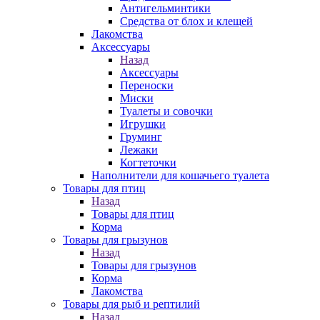
Антигельминтики
Средства от блох и клещей
Лакомства
Аксессуары
Назад
Аксессуары
Переноски
Миски
Туалеты и совочки
Игрушки
Груминг
Лежаки
Когтеточки
Наполнители для кошачьего туалета
Товары для птиц
Назад
Товары для птиц
Корма
Товары для грызунов
Назад
Товары для грызунов
Корма
Лакомства
Товары для рыб и рептилий
Назад