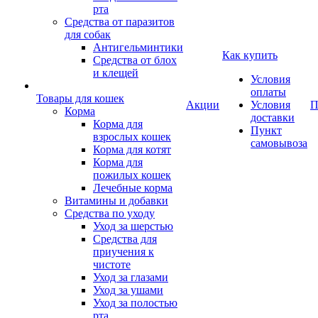
рта
Средства от паразитов
для собак
Антигельминтики
Как купить
Средства от блох
и клещей
Условия
оплаты
Товары для кошек
Акции
Условия
П
Корма
доставки
Корма для
Пункт
взрослых кошек
самовывоза
Корма для котят
Корма для
пожилых кошек
Лечебные корма
Витамины и добавки
Средства по уходу
Уход за шерстью
Средства для
приучения к
чистоте
Уход за глазами
Уход за ушами
Уход за полостью
рта