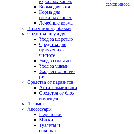
взрослых кошек
самовывоза
Корма для котят
Корма для
пожилых кошек
Лечебные корма
Витамины и добавки
Средства по уходу
Уход за шерстью
Средства для
приучения к
чистоте
Уход за глазами
Уход за ушами
Уход за полостью
рта
Средства от паразитов
Антигельминтики
Средства от блох
и клещей
Лакомства
Аксессуары
Переноски
Миски
Туалеты и
совочки