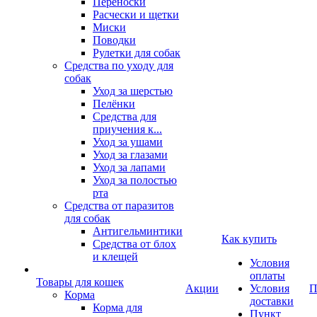
Переноски
Расчески и щетки
Миски
Поводки
Рулетки для собак
Средства по уходу для
собак
Уход за шерстью
Пелёнки
Средства для
приучения к...
Уход за ушами
Уход за глазами
Уход за лапами
Уход за полостью
рта
Средства от паразитов
для собак
Антигельминтики
Как купить
Средства от блох
и клещей
Условия
оплаты
Товары для кошек
Акции
Условия
П
Корма
доставки
Корма для
Пункт