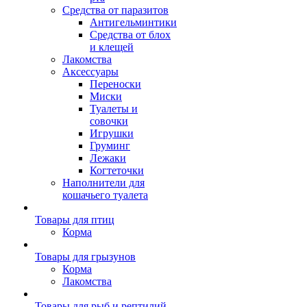
Средства от паразитов
Антигельминтики
Средства от блох
и клещей
Лакомства
Аксессуары
Переноски
Миски
Туалеты и
совочки
Игрушки
Груминг
Лежаки
Когтеточки
Наполнители для
кошачьего туалета
Товары для птиц
Корма
Товары для грызунов
Корма
Лакомства
Товары для рыб и рептилий