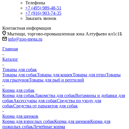
Телефоны
+7 (495) 989-48-51
+7 (916) 903-74-35
Заказать звонок
Контактная информация
Мытищи, торгово-промышленная зона Алтуфьево вл1с1Б
info@zoo-mega.ru
Главная
-
Каталог
-
Товары для собак
Товары для собак
Товары для кошек
Товары для птиц
Товары
для грызунов
Товары для рыб и рептилий
-
Корма для собак
Корма для собак
Лакомства для собак
Витамины и добавки для
собак
Аксессуары для собак
Средства по уходу для
собак
Средства от паразитов для собак
-
Корма для щенков
Корма для взрослых собак
Корма для щенков
Корма для
пожилых собак
Лечебные корма