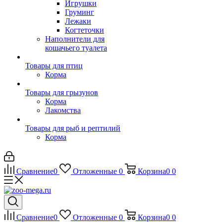
Игрушки
Груминг
Лежаки
Когтеточки
Наполнители для
кошачьего туалета
Товары для птиц
Корма
Товары для грызунов
Корма
Лакомства
Товары для рыб и рептилий
Корма
Сравнение
0
Отложенные
0
Корзина
0
0
Сравнение
0
Отложенные
0
Корзина
0
0