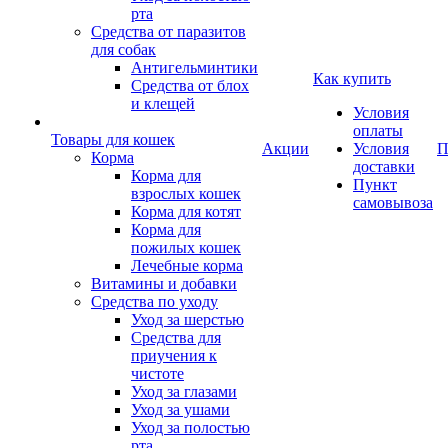
рта
Средства от паразитов
для собак
Антигельминтики
Как купить
Средства от блох
и клещей
Условия
оплаты
Товары для кошек
Акции
Условия
П
Корма
доставки
Корма для
Пункт
взрослых кошек
самовывоза
Корма для котят
Корма для
пожилых кошек
Лечебные корма
Витамины и добавки
Средства по уходу
Уход за шерстью
Средства для
приучения к
чистоте
Уход за глазами
Уход за ушами
Уход за полостью
рта