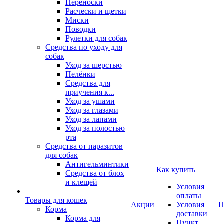
Переноски
Расчески и щетки
Миски
Поводки
Рулетки для собак
Средства по уходу для
собак
Уход за шерстью
Пелёнки
Средства для
приучения к...
Уход за ушами
Уход за глазами
Уход за лапами
Уход за полостью
рта
Средства от паразитов
для собак
Антигельминтики
Как купить
Средства от блох
и клещей
Условия
оплаты
Товары для кошек
Акции
Условия
П
Корма
доставки
Корма для
Пункт