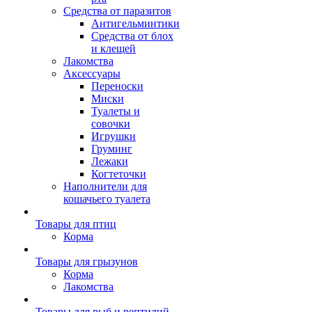
Средства от паразитов
Антигельминтики
Средства от блох
и клещей
Лакомства
Аксессуары
Переноски
Миски
Туалеты и
совочки
Игрушки
Груминг
Лежаки
Когтеточки
Наполнители для
кошачьего туалета
Товары для птиц
Корма
Товары для грызунов
Корма
Лакомства
Товары для рыб и рептилий