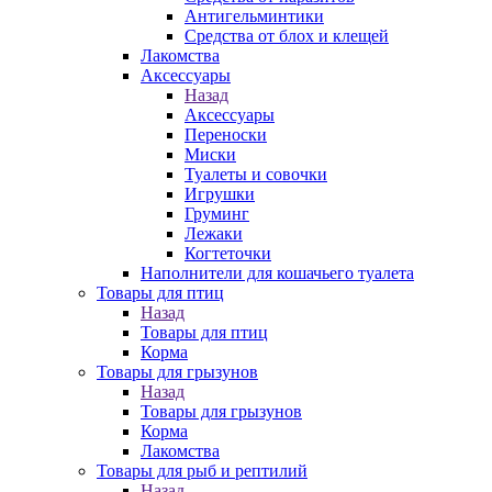
Антигельминтики
Средства от блох и клещей
Лакомства
Аксессуары
Назад
Аксессуары
Переноски
Миски
Туалеты и совочки
Игрушки
Груминг
Лежаки
Когтеточки
Наполнители для кошачьего туалета
Товары для птиц
Назад
Товары для птиц
Корма
Товары для грызунов
Назад
Товары для грызунов
Корма
Лакомства
Товары для рыб и рептилий
Назад