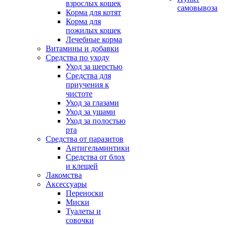
взрослых кошек
самовывоза
Корма для котят
Корма для
пожилых кошек
Лечебные корма
Витамины и добавки
Средства по уходу
Уход за шерстью
Средства для
приучения к
чистоте
Уход за глазами
Уход за ушами
Уход за полостью
рта
Средства от паразитов
Антигельминтики
Средства от блох
и клещей
Лакомства
Аксессуары
Переноски
Миски
Туалеты и
совочки