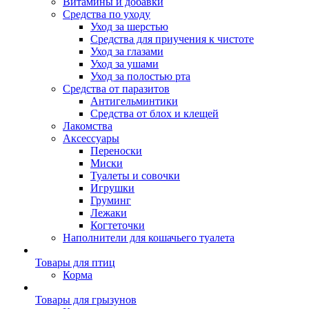
Витамины и добавки
Средства по уходу
Уход за шерстью
Средства для приучения к чистоте
Уход за глазами
Уход за ушами
Уход за полостью рта
Средства от паразитов
Антигельминтики
Средства от блох и клещей
Лакомства
Аксессуары
Переноски
Миски
Туалеты и совочки
Игрушки
Груминг
Лежаки
Когтеточки
Наполнители для кошачьего туалета
Товары для птиц
Корма
Товары для грызунов