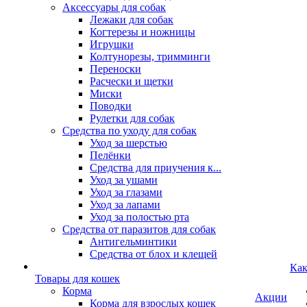
Аксессуары для собак
Лежаки для собак
Когтерезы и ножницы
Игрушки
Колтунорезы, тримминги
Переноски
Расчески и щетки
Миски
Поводки
Рулетки для собак
Средства по уходу для собак
Уход за шерстью
Пелёнки
Средства для приучения к...
Уход за ушами
Уход за глазами
Уход за лапами
Уход за полостью рта
Средства от паразитов для собак
Антигельминтики
Средства от блох и клещей
Как
Товары для кошек
Корма
Акции
Корма для взрослых кошек