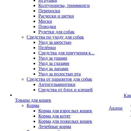
Игрушки
Колтунорезы, тримминги
Переноски
Расчески и щетки
Миски
Поводки
Рулетки для собак
Средства по уходу для собак
Уход за шерстью
Пелёнки
Средства для приучения к...
Уход за ушами
Уход за глазами
Уход за лапами
Уход за полостью рта
Средства от паразитов для собак
Антигельминтики
Средства от блох и клещей
Как
Товары для кошек
Корма
Акции
Корма для взрослых кошек
Корма для котят
Корма для пожилых кошек
Лечебные корма