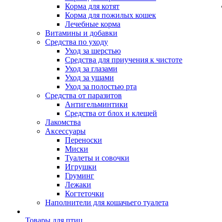
Корма для котят
Корма для пожилых кошек
Лечебные корма
Витамины и добавки
Средства по уходу
Уход за шерстью
Средства для приучения к чистоте
Уход за глазами
Уход за ушами
Уход за полостью рта
Средства от паразитов
Антигельминтики
Средства от блох и клещей
Лакомства
Аксессуары
Переноски
Миски
Туалеты и совочки
Игрушки
Груминг
Лежаки
Когтеточки
Наполнители для кошачьего туалета
Товары для птиц