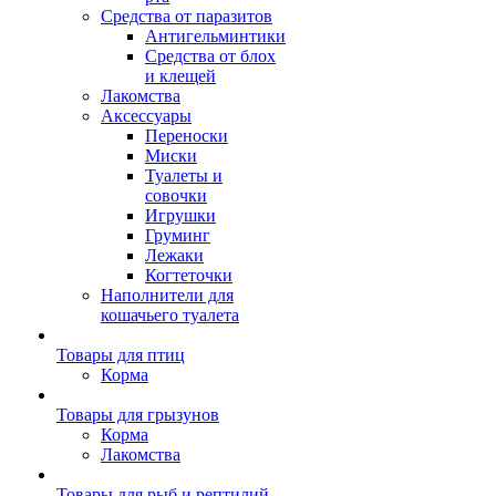
Средства от паразитов
Антигельминтики
Средства от блох
и клещей
Лакомства
Аксессуары
Переноски
Миски
Туалеты и
совочки
Игрушки
Груминг
Лежаки
Когтеточки
Наполнители для
кошачьего туалета
Товары для птиц
Корма
Товары для грызунов
Корма
Лакомства
Товары для рыб и рептилий