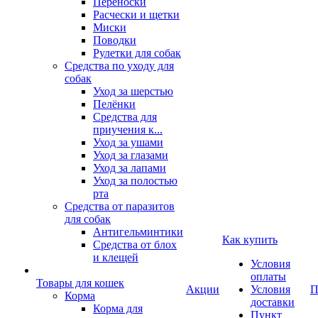
Переноски
Расчески и щетки
Миски
Поводки
Рулетки для собак
Средства по уходу для
собак
Уход за шерстью
Пелёнки
Средства для
приучения к...
Уход за ушами
Уход за глазами
Уход за лапами
Уход за полостью
рта
Средства от паразитов
для собак
Антигельминтики
Как купить
Средства от блох
и клещей
Условия
оплаты
Товары для кошек
Акции
Условия
П
Корма
доставки
Корма для
Пункт