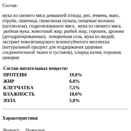
Состав:
мука из свежего мяса домашней птицы, рис, ячмень, маис,
отруби, пшеница, свекольная пульпа, пищевые волокна
(целлюлоза), гидролизованное мясо, мука из свежего мяса,
рыбная мука, животный жир, рыбий жир, горошек, дрожжи
(дегидратированные), поваренная соль, мука из мидий,
экстракт новозеландского зеленогубчатого моллюска
(натуральный продукт для поддержания здоровья
соединительной ткани и суставов), хлорид калия, порошок
цикория
Состав питательных веществ:
ПРОТЕИН
19,0%
ЖИР
6,0%
КЛЕТЧАТКА
7,5%
ВЛАЖНОСТЬ
10,0%
ЗОЛА
5,0%
Характеристики
Возраст
Пожилые