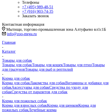
Телефоны
+7 (495) 989-48-51
+7 (916) 903-74-35
Заказать звонок
Контактная информация
Мытищи, торгово-промышленная зона Алтуфьево вл1с1Б
info@zoo-mega.ru
Главная
-
Каталог
-
Товары для собак
Товары для собак
Товары для кошек
Товары для птиц
Товары
для грызунов
Товары для рыб и рептилий
-
Корма для собак
Корма для собак
Лакомства для собак
Витамины и добавки для
собак
Аксессуары для собак
Средства по уходу для
собак
Средства от паразитов для собак
-
Корма для пожилых собак
Корма для взрослых собак
Корма для щенков
Корма для
пожилых собак
Лечебные корма