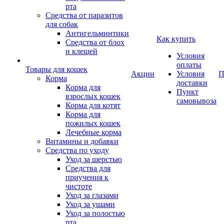
рта
Средства от паразитов
для собак
Антигельминтики
Как купить
Средства от блох
и клещей
Условия
оплаты
Товары для кошек
Акции
Условия
П
Корма
доставки
Корма для
Пункт
взрослых кошек
самовывоза
Корма для котят
Корма для
пожилых кошек
Лечебные корма
Витамины и добавки
Средства по уходу
Уход за шерстью
Средства для
приучения к
чистоте
Уход за глазами
Уход за ушами
Уход за полостью
рта