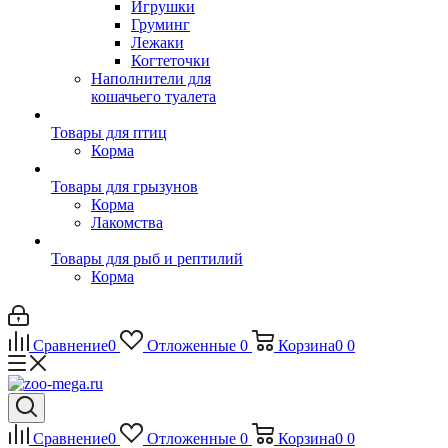
Игрушки
Груминг
Лежаки
Когтеточки
Наполнители для
кошачьего туалета
Товары для птиц
Корма
Товары для грызунов
Корма
Лакомства
Товары для рыб и рептилий
Корма
Сравнение
0
Отложенные
0
Корзина
0
0
Сравнение
0
Отложенные
0
Корзина
0
0