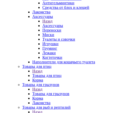
Антигельминтики
Средства от блох и клещей
Лакомства
Аксессуары
Назад
Аксессуары
Переноски
Миски
Туалеты и совочки
Игрушки
Груминг
Лежаки
Когтеточки
Наполнители для кошачьего туалета
Товары для птиц
Назад
Товары для птиц
Корма
Товары для грызунов
Назад
Товары для грызунов
Корма
Лакомства
Товары для рыб и рептилий
Назад