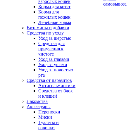
взрослых кошек
самовывоза
Корма для котят
Корма для
пожилых кошек
Лечебные корма
Витамины и добавки
Средства по уходу
Уход за шерстью
Средства для
приучения к
чистоте
Уход за глазами
Уход за ушами
Уход за полостью
рта
Средства от паразитов
Антигельминтики
Средства от блох
и клещей
Лакомства
Аксессуары
Переноски
Миски
Туалеты и
совочки