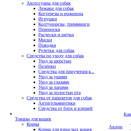
Аксессуары для собак
Лежаки для собак
Когтерезы и ножницы
Игрушки
Колтунорезы, тримминги
Переноски
Расчески и щетки
Миски
Поводки
Рулетки для собак
Средства по уходу для собак
Уход за шерстью
Пелёнки
Средства для приучения к...
Уход за ушами
Уход за глазами
Уход за лапами
Уход за полостью рта
Средства от паразитов для собак
Антигельминтики
Средства от блох и клещей
Как
Товары для кошек
Корма
Акции
Корма для взрослых кошек