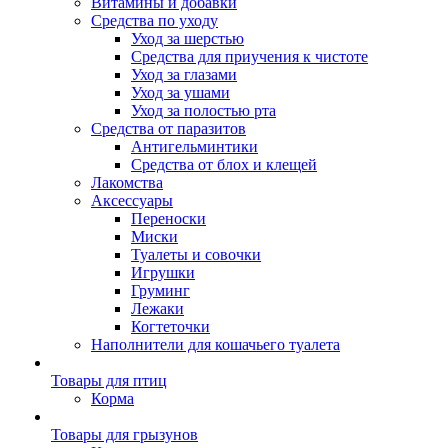
Витамины и добавки
Средства по уходу
Уход за шерстью
Средства для приучения к чистоте
Уход за глазами
Уход за ушами
Уход за полостью рта
Средства от паразитов
Антигельминтики
Средства от блох и клещей
Лакомства
Аксессуары
Переноски
Миски
Туалеты и совочки
Игрушки
Груминг
Лежаки
Когтеточки
Наполнители для кошачьего туалета
Товары для птиц
Корма
Товары для грызунов