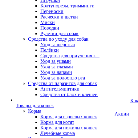
Игрушки
Колтунорезы, тримминги
Переноски
Расчески и щетки
Миски
Поводки
Рулетки для собак
Средства по уходу для собак
Уход за шерстью
Пелёнки
Средства для приучения к...
Уход за ушами
Уход за глазами
Уход за лапами
Уход за полостью рта
Средства от паразитов для собак
Антигельминтики
Средства от блох и клещей
Как
Товары для кошек
Корма
Акции
Корма для взрослых кошек
Корма для котят
Корма для пожилых кошек
Лечебные корма