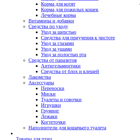
Корма для котят
Корма для пожилых кошек
Лечебные корма
Витамины и добавки
Средства по уходу
Уход за шерстью
Средства для приучения к чистоте
Уход за глазами
Уход за ушами
Уход за полостью рта
Средства от паразитов
Антигельминтики
Средства от блох и клещей
Лакомства
Аксессуары
Переноски
Миски
Туалеты и совочки
Игрушки
Груминг
Лежаки
Когтеточки
Наполнители для кошачьего туалета
Товары для птиц