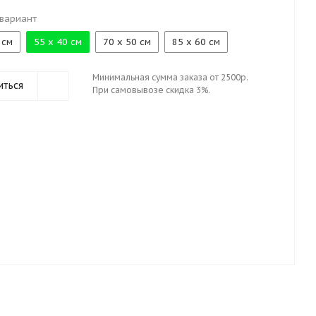
вариант
 см
55 х 40 см
70 х 50 см
85 х 60 см
Минимальная сумма заказа от 2500р.
иться
При самовывозе скидка 3%.