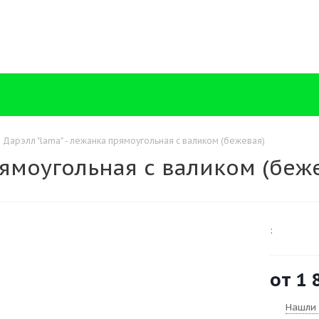
Дарэлл "lama" - лежанка прямоугольная с валиком (бежевая)
рямоугольная с валиком (беж
:
от
1 
Нашли