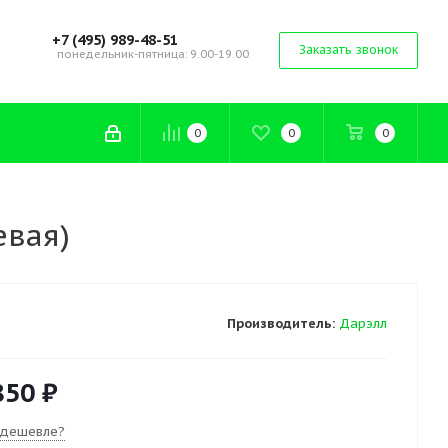
+7 (495) 989-48-51
Заказать звонок
понедельник-пятница: 9.00-19.00
0
0
0
евая)
Производитель:
Дарэлл
850 ₽
 дешевле?