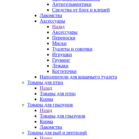
Антигельминтики
Средства от блох и клещей
Лакомства
Аксессуары
Назад
Аксессуары
Переноски
Миски
Туалеты и совочки
Игрушки
Груминг
Лежаки
Когтеточки
Наполнители для кошачьего туалета
Товары для птиц
Назад
Товары для птиц
Корма
Товары для грызунов
Назад
Товары для грызунов
Корма
Лакомства
Товары для рыб и рептилий
Назад