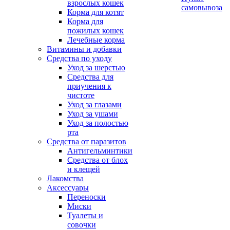
взрослых кошек
самовывоза
Корма для котят
Корма для
пожилых кошек
Лечебные корма
Витамины и добавки
Средства по уходу
Уход за шерстью
Средства для
приучения к
чистоте
Уход за глазами
Уход за ушами
Уход за полостью
рта
Средства от паразитов
Антигельминтики
Средства от блох
и клещей
Лакомства
Аксессуары
Переноски
Миски
Туалеты и
совочки