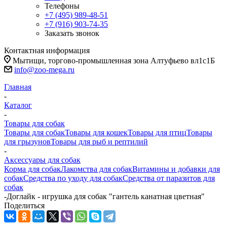
Телефоны
+7 (495) 989-48-51
+7 (916) 903-74-35
Заказать звонок
Контактная информация
Мытищи, торгово-промышленная зона Алтуфьево вл1с1Б
info@zoo-mega.ru
Главная
-
Каталог
-
Товары для собак
Товары для собак
Товары для кошек
Товары для птиц
Товары
для грызунов
Товары для рыб и рептилий
-
Аксессуары для собак
Корма для собак
Лакомства для собак
Витамины и добавки для
собак
Средства по уходу для собак
Средства от паразитов для
собак
-
Доглайк - игрушка для собак "гантель канатная цветная"
Поделиться