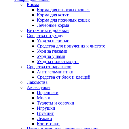
Корма
Корма для взрослых кошек
Корма для котят
Корма для пожилых кошек
Лечебные корма
Витамины и добавки
Средства по уходу
Уход за шерстью
Средства для приучения к чистоте
Уход за глазами
Уход за ушами
Уход за полостью рта
Средства от паразитов
Антигельминтики
Средства от блох и клещей
Лакомства
Аксессуары
Переноски
Миски
Туалеты и совочки
Игрушки
Груминг
Лежаки
Когтеточки
Наполнители для кошачьего туалета