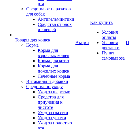
рта
Средства от паразитов
для собак
Антигельминтики
Как купить
Средства от блох
и клещей
Условия
оплаты
Товары для кошек
Акции
Условия
П
Корма
доставки
Корма для
Пункт
взрослых кошек
самовывоза
Корма для котят
Корма для
пожилых кошек
Лечебные корма
Витамины и добавки
Средства по уходу
Уход за шерстью
Средства для
приучения к
чистоте
Уход за глазами
Уход за ушами
Уход за полостью
рта