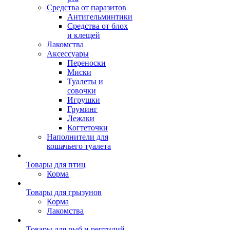
Средства от паразитов
Антигельминтики
Средства от блох
и клещей
Лакомства
Аксессуары
Переноски
Миски
Туалеты и
совочки
Игрушки
Груминг
Лежаки
Когтеточки
Наполнители для
кошачьего туалета
Товары для птиц
Корма
Товары для грызунов
Корма
Лакомства
Товары для рыб и рептилий