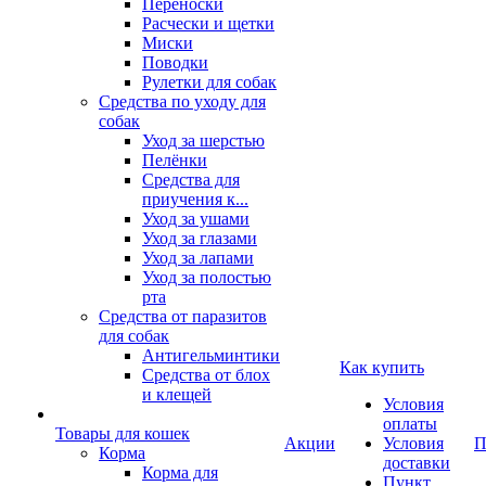
Переноски
Расчески и щетки
Миски
Поводки
Рулетки для собак
Средства по уходу для
собак
Уход за шерстью
Пелёнки
Средства для
приучения к...
Уход за ушами
Уход за глазами
Уход за лапами
Уход за полостью
рта
Средства от паразитов
для собак
Антигельминтики
Как купить
Средства от блох
и клещей
Условия
оплаты
Товары для кошек
Акции
Условия
П
Корма
доставки
Корма для
Пункт