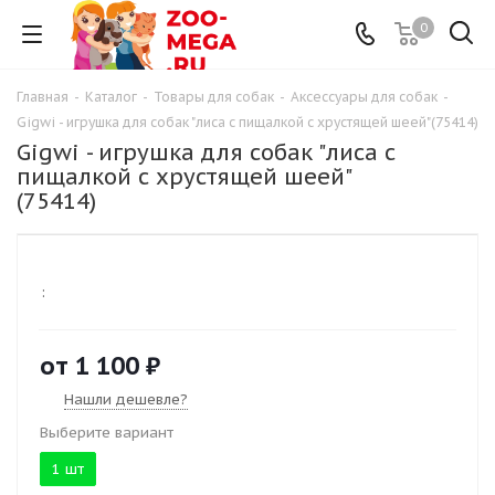
0
Главная
-
Каталог
-
Товары для собак
-
Аксессуары для собак
-
Gigwi - игрушка для собак "лиса с пищалкой с хрустящей шеей"(75414)
Gigwi - игрушка для собак "лиса с
пищалкой с хрустящей шеей"
(75414)
:
от
1 100 ₽
Нашли дешевле?
Выберите вариант
1 шт