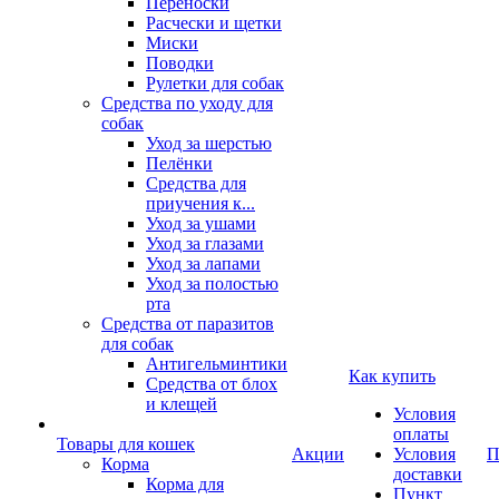
Переноски
Расчески и щетки
Миски
Поводки
Рулетки для собак
Средства по уходу для
собак
Уход за шерстью
Пелёнки
Средства для
приучения к...
Уход за ушами
Уход за глазами
Уход за лапами
Уход за полостью
рта
Средства от паразитов
для собак
Антигельминтики
Как купить
Средства от блох
и клещей
Условия
оплаты
Товары для кошек
Акции
Условия
П
Корма
доставки
Корма для
Пункт