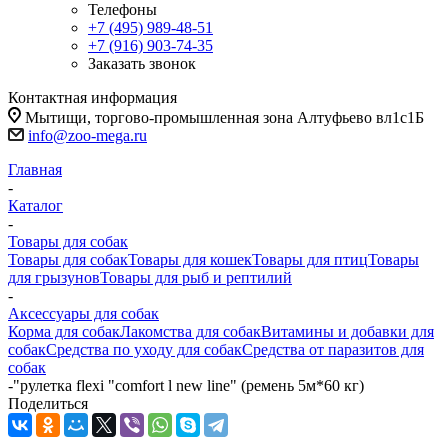
Телефоны
+7 (495) 989-48-51
+7 (916) 903-74-35
Заказать звонок
Контактная информация
Мытищи, торгово-промышленная зона Алтуфьево вл1с1Б
info@zoo-mega.ru
Главная
-
Каталог
-
Товары для собак
Товары для собак
Товары для кошек
Товары для птиц
Товары
для грызунов
Товары для рыб и рептилий
-
Аксессуары для собак
Корма для собак
Лакомства для собак
Витамины и добавки для
собак
Средства по уходу для собак
Средства от паразитов для
собак
-
"рулетка flexi "comfort l new line" (ремень 5м*60 кг)
Поделиться