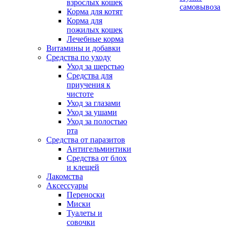
взрослых кошек
самовывоза
Корма для котят
Корма для
пожилых кошек
Лечебные корма
Витамины и добавки
Средства по уходу
Уход за шерстью
Средства для
приучения к
чистоте
Уход за глазами
Уход за ушами
Уход за полостью
рта
Средства от паразитов
Антигельминтики
Средства от блох
и клещей
Лакомства
Аксессуары
Переноски
Миски
Туалеты и
совочки