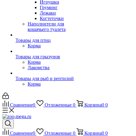
Игрушки
Груминг
Лежаки
Когтеточки
Наполнители для
кошачьего туалета
Товары для птиц
Корма
Товары для грызунов
Корма
Лакомства
Товары для рыб и рептилий
Корма
Сравнение
0
Отложенные
0
Корзина
0
0
Сравнение
0
Отложенные
0
Корзина
0
0