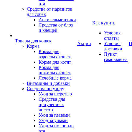
рта
Средства от паразитов
для собак
Антигельминтики
Как купить
Средства от блох
и клещей
Условия
оплаты
Товары для кошек
Акции
Условия
П
Корма
доставки
Корма для
Пункт
взрослых кошек
самовывоза
Корма для котят
Корма для
пожилых кошек
Лечебные корма
Витамины и добавки
Средства по уходу
Уход за шерстью
Средства для
приучения к
чистоте
Уход за глазами
Уход за ушами
Уход за полостью
рта