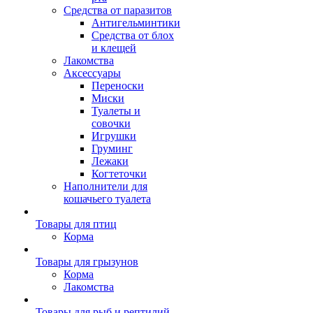
Средства от паразитов
Антигельминтики
Средства от блох
и клещей
Лакомства
Аксессуары
Переноски
Миски
Туалеты и
совочки
Игрушки
Груминг
Лежаки
Когтеточки
Наполнители для
кошачьего туалета
Товары для птиц
Корма
Товары для грызунов
Корма
Лакомства
Товары для рыб и рептилий