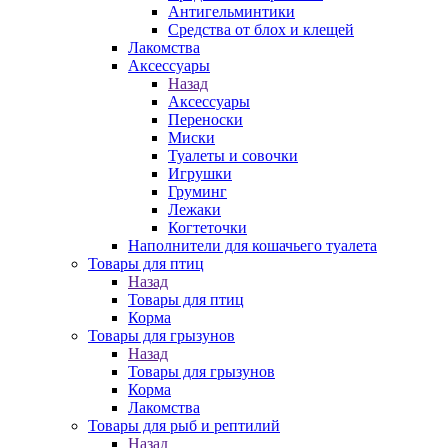
Антигельминтики
Средства от блох и клещей
Лакомства
Аксессуары
Назад
Аксессуары
Переноски
Миски
Туалеты и совочки
Игрушки
Груминг
Лежаки
Когтеточки
Наполнители для кошачьего туалета
Товары для птиц
Назад
Товары для птиц
Корма
Товары для грызунов
Назад
Товары для грызунов
Корма
Лакомства
Товары для рыб и рептилий
Назад