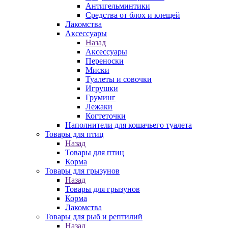
Антигельминтики
Средства от блох и клещей
Лакомства
Аксессуары
Назад
Аксессуары
Переноски
Миски
Туалеты и совочки
Игрушки
Груминг
Лежаки
Когтеточки
Наполнители для кошачьего туалета
Товары для птиц
Назад
Товары для птиц
Корма
Товары для грызунов
Назад
Товары для грызунов
Корма
Лакомства
Товары для рыб и рептилий
Назад