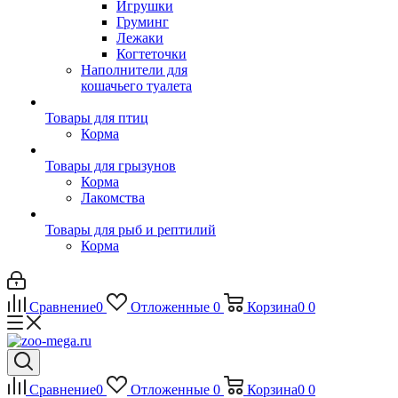
Игрушки
Груминг
Лежаки
Когтеточки
Наполнители для
кошачьего туалета
Товары для птиц
Корма
Товары для грызунов
Корма
Лакомства
Товары для рыб и рептилий
Корма
Сравнение
0
Отложенные
0
Корзина
0
0
Сравнение
0
Отложенные
0
Корзина
0
0