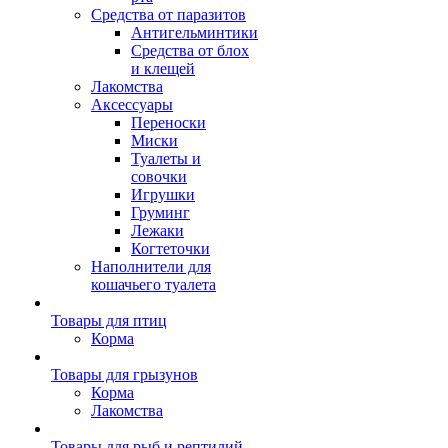
Средства от паразитов
Антигельминтики
Средства от блох
и клещей
Лакомства
Аксессуары
Переноски
Миски
Туалеты и
совочки
Игрушки
Груминг
Лежаки
Когтеточки
Наполнители для
кошачьего туалета
Товары для птиц
Корма
Товары для грызунов
Корма
Лакомства
Товары для рыб и рептилий