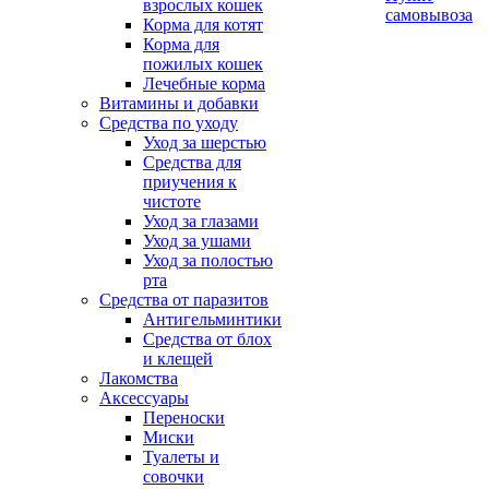
взрослых кошек
самовывоза
Корма для котят
Корма для
пожилых кошек
Лечебные корма
Витамины и добавки
Средства по уходу
Уход за шерстью
Средства для
приучения к
чистоте
Уход за глазами
Уход за ушами
Уход за полостью
рта
Средства от паразитов
Антигельминтики
Средства от блох
и клещей
Лакомства
Аксессуары
Переноски
Миски
Туалеты и
совочки