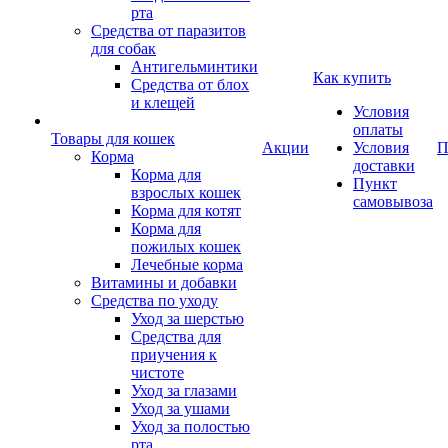
рта
Средства от паразитов
для собак
Антигельминтики
Как купить
Средства от блох
и клещей
Условия
оплаты
Товары для кошек
Акции
Условия
П
Корма
доставки
Корма для
Пункт
взрослых кошек
самовывоза
Корма для котят
Корма для
пожилых кошек
Лечебные корма
Витамины и добавки
Средства по уходу
Уход за шерстью
Средства для
приучения к
чистоте
Уход за глазами
Уход за ушами
Уход за полостью
рта