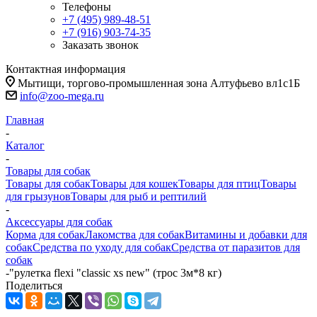
Телефоны
+7 (495) 989-48-51
+7 (916) 903-74-35
Заказать звонок
Контактная информация
Мытищи, торгово-промышленная зона Алтуфьево вл1с1Б
info@zoo-mega.ru
Главная
-
Каталог
-
Товары для собак
Товары для собак
Товары для кошек
Товары для птиц
Товары
для грызунов
Товары для рыб и рептилий
-
Аксессуары для собак
Корма для собак
Лакомства для собак
Витамины и добавки для
собак
Средства по уходу для собак
Средства от паразитов для
собак
-
"рулетка flexi "classic xs new" (трос 3м*8 кг)
Поделиться