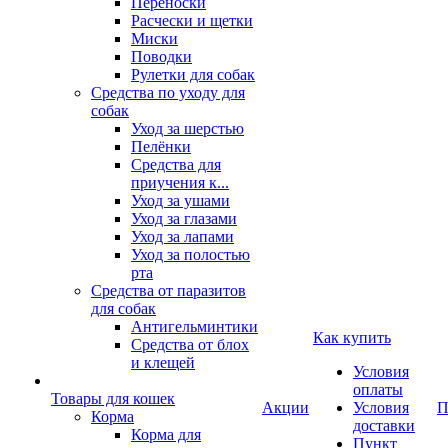
Переноски
Расчески и щетки
Миски
Поводки
Рулетки для собак
Средства по уходу для
собак
Уход за шерстью
Пелёнки
Средства для
приучения к...
Уход за ушами
Уход за глазами
Уход за лапами
Уход за полостью
рта
Средства от паразитов
для собак
Антигельминтики
Как купить
Средства от блох
и клещей
Условия
оплаты
Товары для кошек
Акции
Условия
П
Корма
доставки
Корма для
Пункт